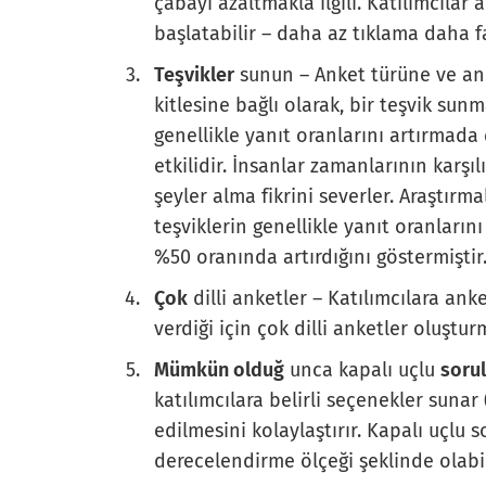
çabayı azaltmakla ilgili. Katılımcıla
başlatabilir – daha az tıklama daha f
Teşvikler
sunun – Anket türüne ve an
kitlesine bağlı olarak, bir teşvik sun
genellikle yanıt oranlarını artırmada
etkilidir. İnsanlar zamanlarının karşıl
şeyler alma fikrini severler. Araştırma
teşviklerin genellikle yanıt oranların
%50 oranında artırdığını göstermiştir
Çok
dilli anketler – Katılımcılara anke
verdiği için çok dilli anketler oluştu
Mümkün olduğ
unca kapalı uçlu
sorul
katılımcılara belirli seçenekler sunar
edilmesini kolaylaştırır. Kapalı uçlu 
derecelendirme ölçeği şeklinde olabil