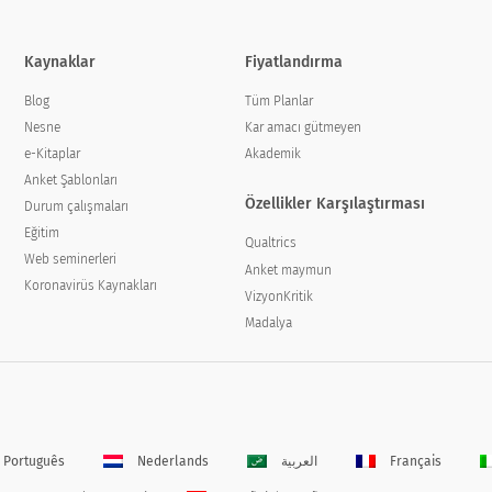
Kaynaklar
Fiyatlandırma
Blog
Tüm Planlar
Nesne
Kar amacı gütmeyen
e-Kitaplar
Akademik
Anket Şablonları
Özellikler Karşılaştırması
Durum çalışmaları
Eğitim
Qualtrics
Web seminerleri
Anket maymun
Koronavirüs Kaynakları
VizyonKritik
Madalya
Português
Nederlands
العربية
Français