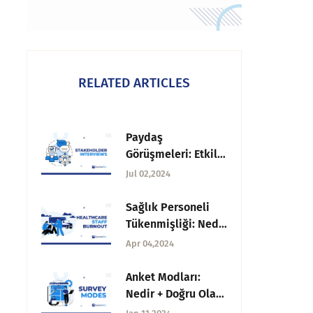
RELATED ARTICLES
Paydaş
Görüşmeleri: Etkili
Katılım İçin Bir
Jul 02,2024
Kılavuz
Sağlık Personeli
Tükenmişliği: Nedir
+ Nasıl Yönetilir
Apr 04,2024
Anket Modları:
Nedir + Doğru Olanı
Seçmek İçin