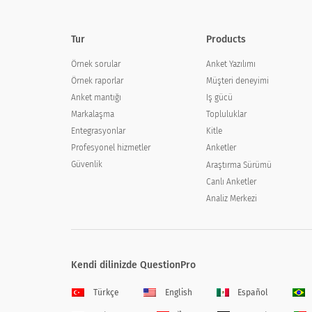
Tur
Products
Örnek sorular
Anket Yazılımı
Örnek raporlar
Müşteri deneyimi
Anket mantığı
Iş gücü
Markalaşma
Topluluklar
Entegrasyonlar
Kitle
Profesyonel hizmetler
Anketler
Güvenlik
Araştırma Sürümü
Canlı Anketler
Analiz Merkezi
Kendi dilinizde QuestionPro
Türkçe
English
Español