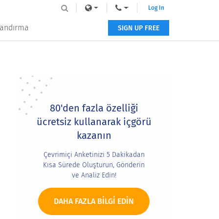
Log In
tlandırma
SIGN UP FREE
Primary
Sidebar
80'den fazla özelliği
ücretsiz kullanarak içgörü
kazanın
Çevrimiçi Anketinizi 5 Dakikadan
Kısa Sürede Oluşturun, Gönderin
ve Analiz Edin!
DAHA FAZLA BILGI EDIN