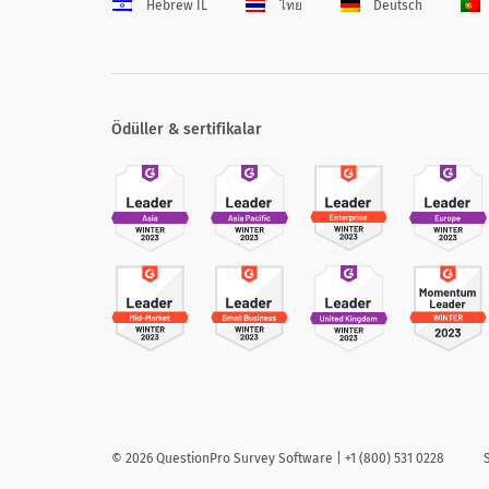
Hebrew IL
ไทย
Deutsch
Ödüller & sertifikalar
©
2026
QuestionPro Survey Software | +1 (800) 531 0228