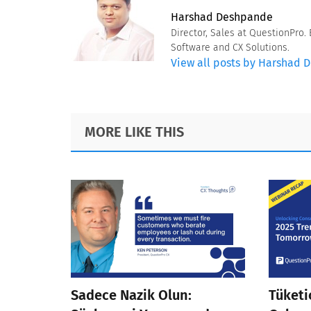
Harshad Deshpande
Director, Sales at QuestionPro
Software and CX Solutions.
View all posts by Harshad
Footer
MORE LIKE THIS
Sadece Nazik Olun:
Tüketi