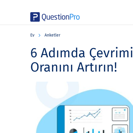
Skip
Skip
Skip
to
to
to
Ev
Anketler
main
primary
footer
content
sidebar
6 Adımda Çevrimi
Oranını Artırın!