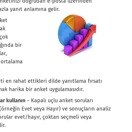
r anketinizi doğrudan e-posta üzerinden
azla yanıt anlamına gelir.
ket
mak
 çok
ığında bir
lar,
ı ortalama
.
ti en rahat ettikleri dilde yanıtlama fırsatı
rmak harika bir anket uygulamasıdır.
ar kullanın
– Kapalı uçlu anket soruları
 (örneğin Evet veya Hayır) ve sonuçların analiz
sorular evet/hayır, çoktan seçmeli veya
ir.