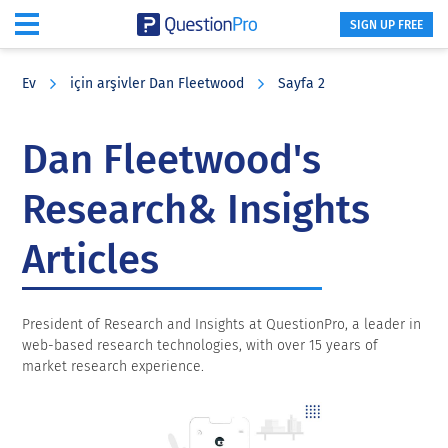
SIGN UP FREE
Skip
Skip
Skip
to
to
to
Ev
için arşivler Dan Fleetwood
Sayfa 2
main
primary
footer
content
sidebar
Dan Fleetwood's
Research& Insights
Articles
President of Research and Insights at QuestionPro, a leader in
web-based research technologies, with over 15 years of
market research experience.