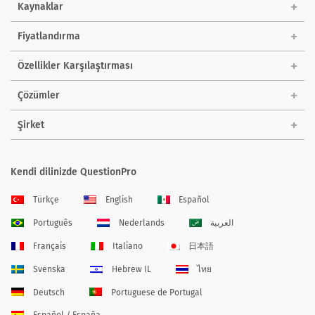
Kaynaklar
Fiyatlandırma
Özellikler Karşılaştırması
Çözümler
Şirket
Kendi dilinizde QuestionPro
Türkçe
English
Español
Português
Nederlands
العربية
Français
Italiano
日本語
Svenska
Hebrew IL
ไทย
Deutsch
Portuguese de Portugal