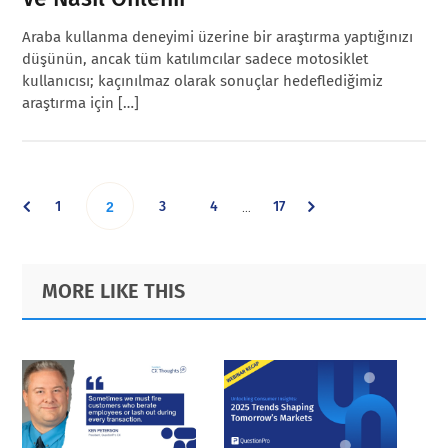
Araba kullanma deneyimi üzerine bir araştırma yaptığınızı
düşünün, ancak tüm katılımcılar sadece motosiklet
kullanıcısı; kaçınılmaz olarak sonuçlar hedeflediğimiz
araştırma için […]
Interim
Go
Go
Go
Go
1
Go
3
4
17
…
2
pages
omitted
to
to
to
to
to
Primary
Footer
MORE LIKE THIS
page
page
page
page
Sidebar
page