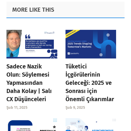
Primary
Footer
MORE LIKE THIS
Sidebar
Sadece Nazik
Tüketici
Olun: Söylemesi
İçgörülerinin
Yapmasından
Geleceği: 2025 ve
Daha Kolay | Salı
Sonrası için
CX Düşünceleri
Önemli Çıkarımlar
Şub 11, 2025
Şub 9, 2025