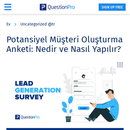
SIGN UP FREE
Skip
Skip
Skip
to
to
to
Ev
Uncategorized @tr
main
primary
footer
content
sidebar
Potansiyel Müşteri Oluşturma
Anketi: Nedir ve Nasıl Yapılır?