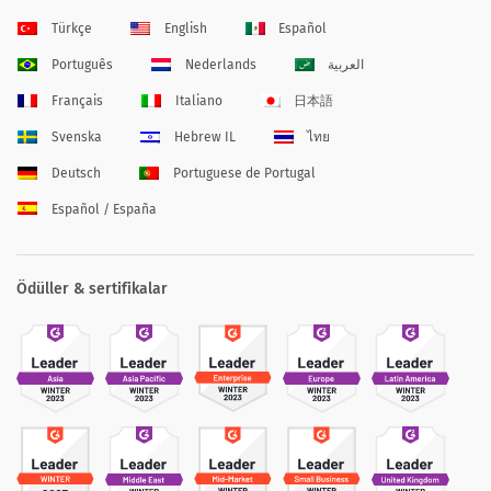
Türkçe
English
Español
Português
Nederlands
العربية
Français
Italiano
日本語
Svenska
Hebrew IL
ไทย
Deutsch
Portuguese de Portugal
Español / España
Ödüller & sertifikalar