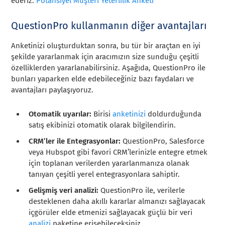
ederiz:
Potansiyel Müşteri Yeterlilik Anketi
QuestionPro kullanmanın diğer avantajları
Anketinizi oluşturduktan sonra, bu tür bir araçtan en iyi
şekilde yararlanmak için aracımızın size sunduğu çeşitli
özelliklerden yararlanabilirsiniz. Aşağıda, QuestionPro ile
bunları yaparken elde edebileceğiniz bazı faydaları ve
avantajları paylaşıyoruz.
Otomatik uyarılar:
Birisi
anketinizi
doldurduğunda
satış ekibinizi otomatik olarak bilgilendirin.
CRM’ler ile Entegrasyonlar:
QuestionPro, Salesforce
veya Hubspot gibi favori CRM’lerinizle entegre etmek
için toplanan verilerden yararlanmanıza olanak
tanıyan çeşitli yerel entegrasyonlara sahiptir.
Gelişmiş veri analizi:
QuestionPro ile, verilerle
desteklenen daha akıllı kararlar almanızı sağlayacak
içgörüler elde etmenizi sağlayacak güçlü bir veri
analizi
paketine erişebileceksiniz.