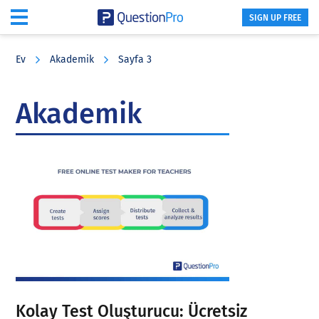
SIGN UP FREE
Skip
Skip
Skip
to
to
to
Ev
Akademik
Sayfa 3
main
primary
footer
content
sidebar
Akademik
Kolay Test Oluşturucu: Ücretsiz