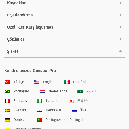
Kaynaklar
Fiyatlandırma
Özellikler Karşılaştırması
Çözümler
Şirket
Kendi dilinizde QuestionPro
Türkçe
English
Español
Português
Nederlands
العربية
Français
Italiano
日本語
Svenska
Hebrew IL
ไทย
Deutsch
Portuguese de Portugal