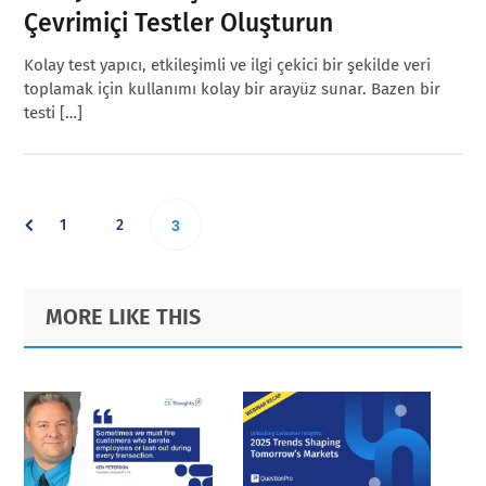
Çevrimiçi Testler Oluşturun
Kolay test yapıcı, etkileşimli ve ilgi çekici bir şekilde veri
toplamak için kullanımı kolay bir arayüz sunar. Bazen bir
testi […]
Go
Go
1
2
Go
3
to
to
to
Primary
Footer
MORE LIKE THIS
page
page
Sidebar
page