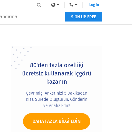
Log In
tlandırma
SIGN UP FREE
Primary
Sidebar
80'den fazla özelliği
ücretsiz kullanarak içgörü
kazanın
Çevrimiçi Anketinizi 5 Dakikadan
Kısa Sürede Oluşturun, Gönderin
ve Analiz Edin!
DAHA FAZLA BILGI EDIN