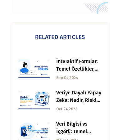
RELATED ARTICLES
İnteraktif Formlar:
Temel Özellikler,
Faydalar, Kullanım
Sep 04,2024
Alanları + Tasarım
İpuçları
Veriye Dayalı Yapay
Zeka: Nedir, Riskler
ve Örnekler
Oct 24,2023
Veri Bilgisi vs
İçgörü: Temel
farklar