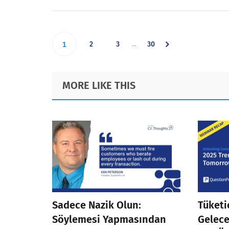
Interim
…
Go
Go
Go
Go
2
3
30
1
pages
omitted
to
to
to
to
Footer
MORE LIKE THIS
page
page
page
page
Sadece Nazik Olun:
Tüketi
Söylemesi Yapmasından
Gelece