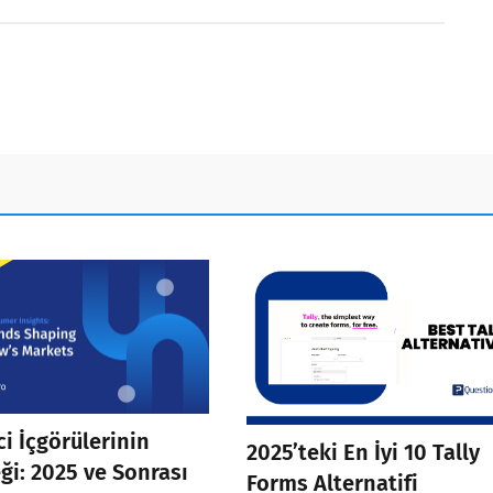
ci İçgörülerinin
2025’teki En İyi 10 Tally
ği: 2025 ve Sonrası
Forms Alternatifi