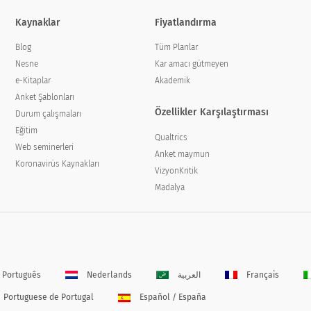
Kaynaklar
Fiyatlandırma
Blog
Tüm Planlar
Nesne
Kar amacı gütmeyen
e-Kitaplar
Akademik
Anket Şablonları
Özellikler Karşılaştırması
Durum çalışmaları
Eğitim
Qualtrics
Web seminerleri
Anket maymun
Koronavirüs Kaynakları
VizyonKritik
Madalya
Português
Nederlands
العربية
Français
Portuguese de Portugal
Español / España