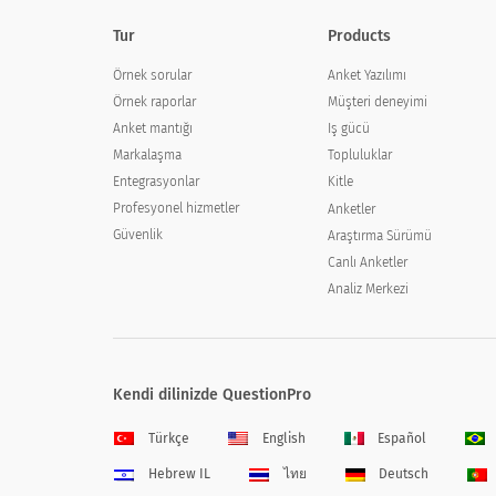
Tur
Products
Örnek sorular
Anket Yazılımı
Örnek raporlar
Müşteri deneyimi
Anket mantığı
Iş gücü
Markalaşma
Topluluklar
Entegrasyonlar
Kitle
Profesyonel hizmetler
Anketler
Güvenlik
Araştırma Sürümü
Canlı Anketler
Analiz Merkezi
Kendi dilinizde QuestionPro
Türkçe
English
Español
Hebrew IL
ไทย
Deutsch