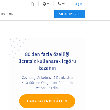
Log In
tlandırma
SIGN UP FREE
Primary
Sidebar
80'den fazla özelliği
ücretsiz kullanarak içgörü
kazanın
Çevrimiçi Anketinizi 5 Dakikadan
Kısa Sürede Oluşturun, Gönderin
ve Analiz Edin!
DAHA FAZLA BILGI EDIN