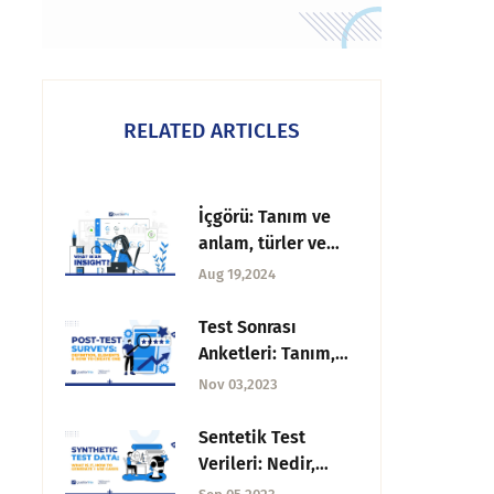
RELATED ARTICLES
İçgörü: Tanım ve
anlam, türler ve
örnekler
Aug 19,2024
Test Sonrası
Anketleri: Tanım,
Unsurlar ve Nasıl
Nov 03,2023
Oluşturulur
Sentetik Test
Verileri: Nedir,
Nasıl Oluşturulur +