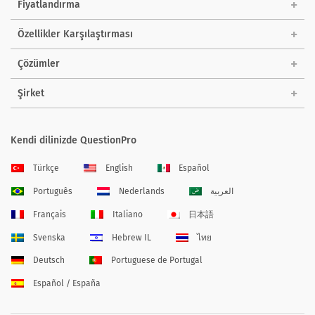
Fiyatlandırma
Özellikler Karşılaştırması
Çözümler
Şirket
Kendi dilinizde QuestionPro
Türkçe
English
Español
Português
Nederlands
العربية
Français
Italiano
日本語
Svenska
Hebrew IL
ไทย
Deutsch
Portuguese de Portugal
Español / España