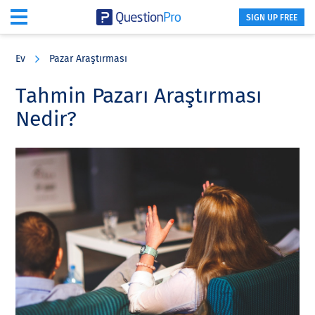
SIGN UP FREE
Skip
Skip
Skip
to
to
to
Ev
Pazar Araştırması
main
primary
footer
content
sidebar
Tahmin Pazarı Araştırması
Nedir?