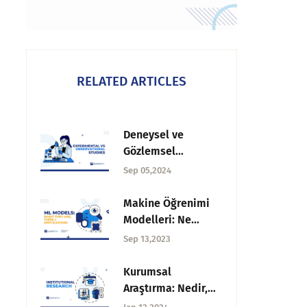
RELATED ARTICLES
Deneysel ve
Gözlemsel
Çalışmalar:
Sep 05,2024
Farklılıklar ve
Örnekler
Makine Öğrenimi
Modelleri: Ne
Oldukları, Türleri +
Sep 13,2023
Uygulamalar
Kurumsal
Araştırma: Nedir,
Faaliyetler ve