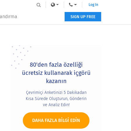
Log In
tlandırma
SIGN UP FREE
Primary
Sidebar
80'den fazla özelliği
ücretsiz kullanarak içgörü
kazanın
Çevrimiçi Anketinizi 5 Dakikadan
Kısa Sürede Oluşturun, Gönderin
ve Analiz Edin!
DAHA FAZLA BILGI EDIN