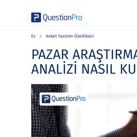
Skip
Skip
Skip
to
to
to
Ev
Anket Yazılımı Özellikleri
main
primary
footer
content
sidebar
PAZAR ARAŞTIRMA
ANALİZİ NASIL KU