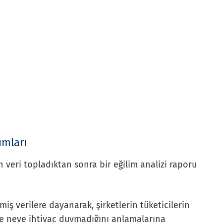
ımları
in veri topladıktan sonra bir eğilim analizi raporu
iş verilere dayanarak, şirketlerin tüketicilerin
e neye ihtiyaç duymadığını anlamalarına