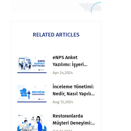
RELATED ARTICLES
eNPS Anket
Yazılımı: İşyeri
Dinamiklerinde
Apr 24,2024
Devrim Yaratıyor
İnceleme Yönetimi:
Nedir, Nasıl Yapılır
ve Yazılım
Aug 12,2024
Restoranlarda
Müşteri Deneyimi:
Nedir + Ücretsiz