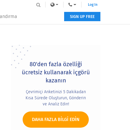
Log In
tlandırma
SIGN UP FREE
Primary
Sidebar
80'den fazla özelliği
ücretsiz kullanarak içgörü
kazanın
Çevrimiçi Anketinizi 5 Dakikadan
Kısa Sürede Oluşturun, Gönderin
ve Analiz Edin!
DAHA FAZLA BILGI EDIN