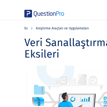
Skip
Skip
Skip
to
to
to
Ev
Araştırma Araçları ve Uygulamaları
main
primary
footer
content
sidebar
Veri Sanallaştırma
Eksileri