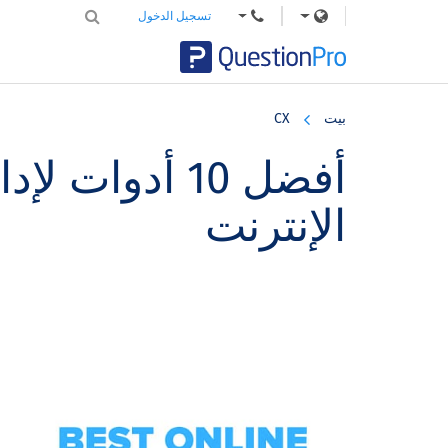
تسجيل الدخول
Skip
Skip
Skip
to
to
to
بيت
CX
primary
footer
main
content
sidebar
أفضل 10 أدوات
الإنترنت