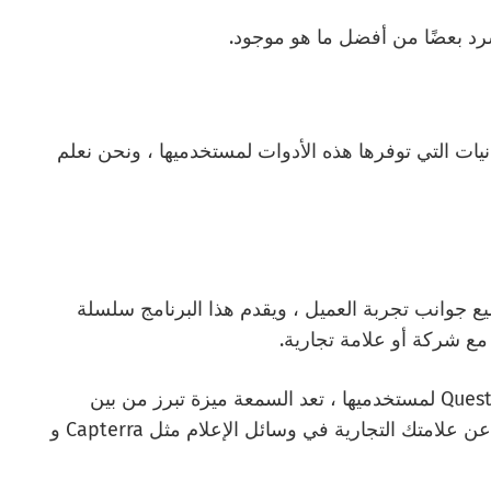
سرد بعضًا من أفضل ما هو موجود.
مكانيات التي توفرها هذه الأدوات لمستخدميها ، ونحن نعلم
 على جميع جوانب تجربة العميل ، ويقدم هذا البرنامج سلسلة
ع شركة أو علامة تجارية.
من بين الميزات المذهلة التي تقدمها QuestionPro CX لمستخدميها ، تعد السمعة ميزة تبرز من بين
جميع الميزات نظرًا لقدرتها على مراقبة ما يُقال عن علامتك التجارية في وسائل الإعلام مثل Capterra و