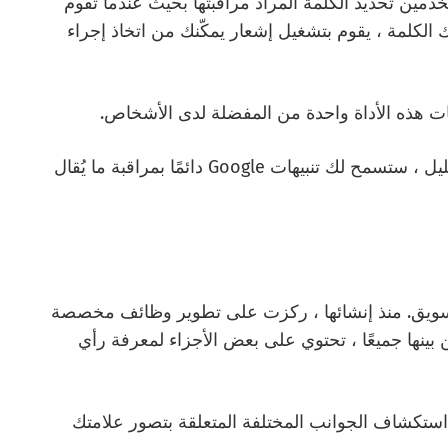
لبحث القوي ، تتيح Google للمستخدمين تحديد الكلمة المراد مراقبتها بحيث عندما تقوم
كلمة ، يقوم بتشغيل إشعار يمكّنك من اتخاذ إجراء
هات هذه الأداة واحدة من المفضلة لدى الأشخاص.
على الرغم من عدم تقديم العديد من أدوات التحليل ، ستسمح لك تنبيهات Google دائمًا بمراقبة ما يُقال
حترفي التسويق. منذ إنشائها ، ركزت على تطوير وظائف مخصصة
 بينها جميعًا ، تحتوي على بعض الأجزاء لمعرفة رأي
اقبة” ، يوفر Buzzumo إمكانية استكشاف الجوانب المختلفة المتعلقة بتصور علامتك