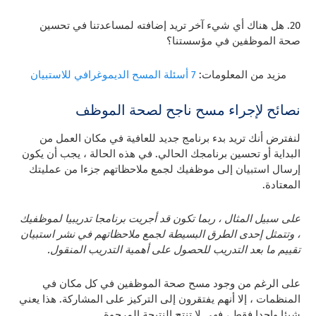
20. هل هناك أي شيء آخر تريد إضافته لمساعدتنا في تحسين
صحة الموظفين في مؤسستنا؟
مزيد من المعلومات:
7 أسئلة المسح الديموغرافي للاستبيان
نصائح لإجراء مسح ناجح لصحة الموظف
لنفترض أنك تريد بدء برنامج جديد للعافية في مكان العمل من
البداية أو تحسين برنامجك الحالي. في هذه الحالة ، يجب أن يكون
إرسال استبيان إلى موظفيك لجمع ملاحظاتهم جزءا من عمليتك
المعتادة.
على سبيل المثال ، ربما تكون قد أجريت برنامجا تدريبيا لموظفيك
، وتتمثل إحدى الطرق البسيطة لجمع ملاحظاتهم في نشر استبيان
تقييم ما بعد التدريب للحصول على أهمية التدريب المنقول.
على الرغم من وجود مسح صحة الموظفين في كل مكان في
المنظمات ، إلا أنهم يفتقرون إلى التركيز على المشاركة. هذا يعني
شيئا واحدا فقط ، فهي لا تنتج النتيجة المرجوة.