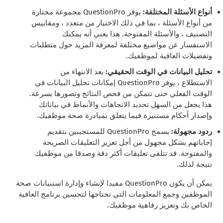
أنواع الأسئلة المختلفة:
يوفر QuestionPro مجموعة مختارة
من أنواع الأسئلة ، بما في ذلك الاختيار من متعدد ، ومقاييس
التصنيف ، والأسئلة المفتوحة. هذا يعني أنه يمكنك
الاستفسار عن مواضيع مختلفة لمعرفة المزيد حول متطلبات
وتفضيلات العافية لموظفيك.
تحليل البيانات في الوقت الحقيقي:
بعد الانتهاء من
الاستطلاع ، يوفر QuestionPro إمكانات تحليل البيانات في
الوقت الفعلي حتى تتمكن من فحص النتائج وتصورها بسرعة.
هذا يجعل من السهل تحديد الاتجاهات والأنماط في بياناتك
وإصدار أحكام مستنيرة فيما يتعلق بمبادرة صحة موظفيك.
ردود مجهولة:
يسمح QuestionPro للمستجيبين بتقديم
إجاباتهم بشكل مجهول من أجل تعزيز التعليقات الصريحة
والمفتوحة. قد تتلقى تعليقات أكثر دقة وصدقا من موظفيك
نتيجة لذلك.
يمكن أن يكون QuestionPro مفيدا لإنشاء وإدارة استبيانات صحة
الموظفين وجمع المعلومات التي تحتاجها لتحسين برنامج العافية
الخاص بك وتعزيز رفاهية موظفيك.