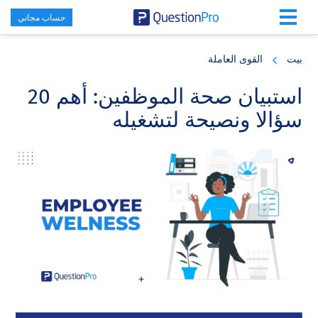
حساب مجاني
Skip
Skip
Skip
to
to
to
بيت
القوى العاملة
primary
footer
main
content
sidebar
استبيان صحة الموظفين: أهم 20
سؤالا ونصيحة لتشغيله