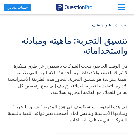
حساب مجاني
Skip
Skip
Skip
to
to
to
بيت
غير مصنف
primary
footer
main
content
sidebar
تنسيق التجربة: ماهيته ومبادئه
واستخداماته
في الوقت الحاضر، تبحث الشركات باستمرار عن طرق مبتكرة
لإشراك العملاء والاحتفاظ بهم. أحد هذه الأساليب التي تكتسب
أهمية متزايدة هو تنسيق التجربة. تتجاوز هذه الطريقة الاستراتيجية
الإدارة التقليدية لتجربة العملاء، وتهدف إلى دمج وتحسين كل
تفاعل للعملاء مع العلامة التجارية بسلاسة.
في هذه المدونة، سنستكشف في هذه المدونة “تنسيق التجربة”
ومبادئها الأساسية ونناقش لماذا أصبحت تغير قواعد اللعبة بالنسبة
للشركات في مختلف الصناعات.