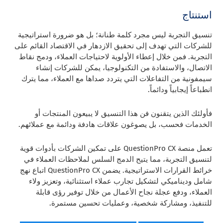
استنتاج
تنسيق التجربة ليس مجرد كلمة طنانة؛ بل هو ضرورة استراتيجية
للشركات التي تهدف إلى تحقيق الازدهار في الاقتصاد القائم على
التجربة. فمن خلال إعطاء الأولوية لاحتياجات العملاء، ودمج نقاط
الاتصال، والاستفادة من التكنولوجيا، يمكن للشركات إنشاء
سيمفونية من التفاعلات التي يتردد صداها مع العملاء، مما يترك
انطباعاً إيجابياً ودائماً.
فأولئك الذين يتقنون فن هذا التنسيق لا يبيعون المنتجات أو
الخدمات فحسب، بل يصوغون علاقات هادفة ودائمة مع عملائهم.
تعمل منصة QuestionPro CX على تمكين الشركات بأدوات قوية
لتنسيق التجربة، مما يتيح الدمج السلس لملاحظات العملاء في
خرائط القرارات الاستراتيجية. يضمن QuestionPro CX اتباع نهج
شامل وديناميكي لتشكيل تجارب عملاء استثنائية، وتعزيز ولاء
العملاء، ودفع عجلة نجاح الأعمال من خلال توفير رؤى قابلة
للتنفيذ، ومشاركة شخصية، وعمليات تحسين مستمرة.