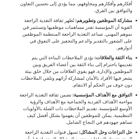
أفكارهم وأفكارهم ومخاوفهم، مما يؤدي إلى تحسين التعاون
والتوافق بين الفرق.
مشاركة الموظفين وتطويرهم:
تُظهر ثقافة التغذية الراجعة
القوية أن المؤسسة تقدر مساهمات موظفيها وتستثمر في
نموهم المهني. تساعد التغذية الراجعة المنتظمة الموظفين
على الشعور بالتقدير والدعم والتحفيز على التفوق في
أدوارهم.
بناء الثقة والعلاقات:
تؤدي الملاحظات البناءة التي يتم
تقديمها باحترام إلى بناء الثقة بين أعضاء الفريق وبين
الموظفين والإدارة. فهو يقوي العلاقات من خلال خلق بيئة
يشعر فيها الأفراد بالأمان لمشاركة آرائهم وتلقي الملاحظات
دون خوف من الحكم أو الانتقام.
التوافق مع الأهداف المؤسسية:
تضمن ثقافة التغذية الراجعة
مواءمة الأهداف الفردية والجماعية مع الأهداف والرؤية
الأوسع للمؤسسة. تقديم الملاحظات ذات الصلة بالأولويات
التنظيمية. يمكن للموظفين أن يفهموا بشكل أفضل كيف
تساهم جهودهم في النجاح الشامل.
حل النزاعات وحل المشاكل:
تسهل قنوات التغذية الراجعة
المفتوحة حل النزاعات وتحديد المشاكل المحتملة قبل أن