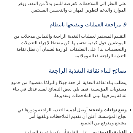
على النظر إلى الملاحظات كفرصة للنمو بدلاً من النقد، ووفر
الموارد والدعم لتطوير المهارات والتحسين المستمر.
9. مراجعة العمليات وتنقيحها بانتظام
التقييم المستمر لعمليات التغذية الراجعة والتماس مدخلات من
الموظفين حول كيفية تحسينها. كن منفتحًا لإجراء التعديلات
والتحسينات بناءً على التعليقات الواردة لضمان أن تظل ثقافة
التغذية الراجعة فعالة وملائمة.
نصائح لبناء ثقافة التغذية الراجعة
يتطلب بناء ثقافة التغذية الراجعة جهدًا والتزامًا مقصودًا من جميع
مستويات المؤسسة. فيما يلي بعض النصائح لمساعدتك في بناء
ثقافة يتم فيها تبني الملاحظات وتقديرها:
وضع توقعات واضحة:
أوصل أهمية التغذية الراجعة ودورها في
نجاح المؤسسة. أعلن أن تقديم الملاحظات وتلقيها أمر
مشجع ومتوقع من الجميع.
القيادة بالقدوة:
يجب على القادة أن يكونوا قدوة للسلوك