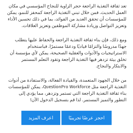
تعد ثقافة التغذية الراجعة حجر الزاوية للنجاح المؤسسي في مكان
العمل الحديث. فمن خلال تبني التغذية الراجعة كمحفز للنمو، يمكن
للمؤسسات أن تحقق العديد من الفوائد، بما في ذلك تحسين الأداء
وتعزيز التواصل وزيادة مشاركة الموظفين وتعزيز العلاقات.
ومع ذلك، فإن بناء ثقافة التغذية الراجعة والحفاظ عليها يتطلب
جهدًا مدروسًا والتزامًا قياديًا ودعمًا مستمرًا. فباستخدام
الاستراتيجيات والأدوات والعقلية الصحيحة، يمكن لأي مؤسسة أن
تخلق بيئة تزدهر فيها التغذية الراجعة وتقود التعلم المستمر
والابتكار والنجاح.
من خلال الجهود المتعمدة، والقيادة الفعالة، والاستفادة من أدوات
التغذية الراجعة مثل QuestionPro Workforce، يمكن للمؤسسات
بناء ثقافة التغذية الراجعة التي تستمر وتزدهر، مما يؤدي إلى
التطور والتميز المستمر. لذا قم بتسجيل الدخول الآن!
احجز عرضًا تجريبيًا
اعرف المزيد