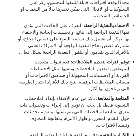
محددًا وقدم اقتراحات قابلة للتنفيذ للتحسين. ركز على
السلوكيات أو الأفعال التي يمكن تغييرها بدلاً من السمات أو
الخصائص الشخصية.
الاحتفاء بالتغذية الراجعة:
التعرف على الحالات التي تؤدي
فيها التغذية الراجعة إلى نتائج أو تحسينات إيجابية والاحتفاء
بها. يمكن أن يشمل ذلك تسليط الضوء على قصص النجاح، أو
مشاركة قصص نجاح التغذية الراجعة أو الاعتراف العلني
بالأفراد الذين يقدمون أو يتلقون التغذية الراجعة بشكل فعال.
توفير قنوات لتقديم الملاحظات:
قدم قنوات متعددة
للموظفين لتقديم الملاحظات وتلقيها، مثل الاجتماعات
الفردية أو الاستبيانات المجهولة أو صناديق الاقتراحات أو
منصات الملاحظات الرقمية. يتيح ذلك للأفراد اختيار الطريقة
التي يرتاحون لها أكثر.
المتابعة والمتابعة:
تأكد من عدم الاكتفاء بإبداء الملاحظات
الشفوية فقط، بل يجب أن تؤدي إلى إجراءات وتغييرات ذات
مغزى. متابعة الملاحظات التي يتم تلقيها، وتقديم تحديثات
حول التقدم المحرز، وإظهار الالتزام بمعالجة المخاوف
وتنفيذ الاقتراحات.
التكرار والتحسين:
قم بمراجعة عمليات التغذية الراجعة