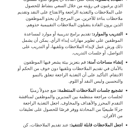
الذي يرغبون في رؤيته من خلال السعي بنشاط للحصول
على الملاحظات والتغذية الراجعة والانفتاح على النقد وتقديم
ملاحظات بناءة للآخرين. من المرجح أن يحذو الموظفون
الذين يرون القادة يتقبلون الملاحظات التقييمية حذوهم.
التدريب والموارد:
تقديم برامج تدريبية أو موارد لمساعدة
الموظفين على تطوير مهارات إبداء الرأي. يمكن أن يشمل
ذلك ورش عمل لإبداء الملاحظات وتلقيها، أو التدريب على
التواصل، أو جلسات التدريب.
إنشاء مساحات آمنة:
قم بتعزيز بيئة يشعر فيها الموظفون
بالأمان في تقديم الملاحظات وتلقيها دون خوف من الحكم أو
الانتقام. التأكيد على أن التغذية الراجعة تتعلق بالنمو
والتحسين وليس النقد أو اللوم.
تشجيع جلسات الملاحظات المنتظمة:
ضع جدولاً زمنيًا
لجلسات مراجعة منتظمة بين المديرين والموظفين لمناقشة
التقدم المحرز والأهداف والمخاوف. اجعل التغذية الراجعة
جزءًا طبيعيًا من المحادثة ووفر فرصًا للحصول على تعليقات
من الأقران.
اجعل الملاحظات قابلة للتنفيذ:
عند تقديم الملاحظات، كن