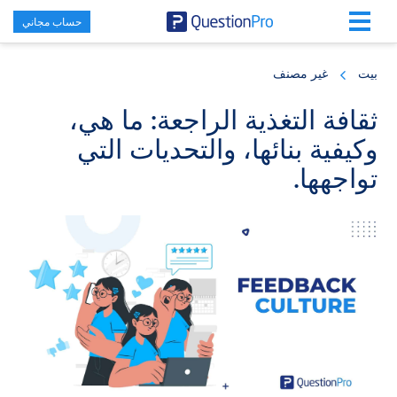
حساب مجاني
Skip
Skip
Skip
to
to
to
بيت
غير مصنف
primary
footer
main
content
sidebar
ثقافة التغذية الراجعة: ما هي،
وكيفية بنائها، والتحديات التي
تواجهها.