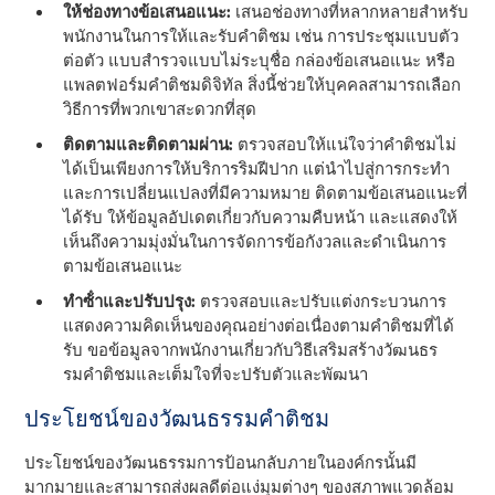
ให้ช่องทางข้อเสนอแนะ:
เสนอช่องทางที่หลากหลายสําหรับ
พนักงานในการให้และรับคําติชม เช่น การประชุมแบบตัว
ต่อตัว แบบสํารวจแบบไม่ระบุชื่อ กล่องข้อเสนอแนะ หรือ
แพลตฟอร์มคําติชมดิจิทัล สิ่งนี้ช่วยให้บุคคลสามารถเลือก
วิธีการที่พวกเขาสะดวกที่สุด
ติดตามและติดตามผ่าน:
ตรวจสอบให้แน่ใจว่าคําติชมไม่
ได้เป็นเพียงการให้บริการริมฝีปาก แต่นําไปสู่การกระทํา
และการเปลี่ยนแปลงที่มีความหมาย ติดตามข้อเสนอแนะที่
ได้รับ ให้ข้อมูลอัปเดตเกี่ยวกับความคืบหน้า และแสดงให้
เห็นถึงความมุ่งมั่นในการจัดการข้อกังวลและดําเนินการ
ตามข้อเสนอแนะ
ทําซ้ําและปรับปรุง:
ตรวจสอบและปรับแต่งกระบวนการ
แสดงความคิดเห็นของคุณอย่างต่อเนื่องตามคําติชมที่ได้
รับ ขอข้อมูลจากพนักงานเกี่ยวกับวิธีเสริมสร้างวัฒนธร
รมคําติชมและเต็มใจที่จะปรับตัวและพัฒนา
ประโยชน์ของวัฒนธรรมคําติชม
ประโยชน์ของวัฒนธรรมการป้อนกลับภายในองค์กรนั้นมี
มากมายและสามารถส่งผลดีต่อแง่มุมต่างๆ ของสภาพแวดล้อม