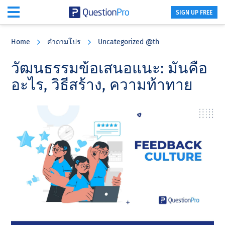
SIGN UP FREE
Skip
Skip
Skip
to
to
to
Home
คําถามโปร
Uncategorized @th
main
primary
footer
content
sidebar
วัฒนธรรมข้อเสนอแนะ: มันคือ
อะไร, วิธีสร้าง, ความท้าทาย