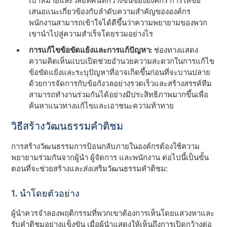
เป้าหมายและวิสัยทัศน์ที่กว้างขึ้นขององค์กร การให้ข้อ
เสนอแนะเกี่ยวข้องกับลําดับความสําคัญขององค์กร
พนักงานสามารถเข้าใจได้ดีขึ้นว่าความพยายามของพวก
เขานําไปสู่ความสําเร็จโดยรวมอย่างไร
การแก้ไขข้อขัดแย้งและการแก้ปัญหา:
ช่องทางแสดง
ความคิดเห็นแบบเปิดช่วยอํานวยความสะดวกในการแก้ไข
ข้อขัดแย้งและระบุปัญหาที่อาจเกิดขึ้นก่อนที่จะบานปลาย
ด้วยการจัดการกับข้อกังวลอย่างรวดเร็วและสร้างสรรค์ทีม
สามารถทํางานร่วมกันได้อย่างมีประสิทธิภาพมากขึ้นเพื่อ
ค้นหาแนวทางแก้ไขและเอาชนะความท้าทาย
วิธีสร้างวัฒนธรรมคําติชม
การสร้างวัฒนธรรมการป้อนกลับภายในองค์กรต้องใช้ความ
พยายามร่วมกันจากผู้นํา ผู้จัดการ และพนักงาน ต่อไปนี้เป็นขั้น
ตอนที่จะช่วยสร้างและส่งเสริมวัฒนธรรมคําติชม:
1. นําโดยตัวอย่าง
ผู้นําควรจําลองพฤติกรรมที่พวกเขาต้องการเห็นโดยแสวงหาและ
รับคําติชมอย่างแข็งขัน เมื่อผู้นําแสดงให้เห็นถึงการเปิดกว้างต่อ