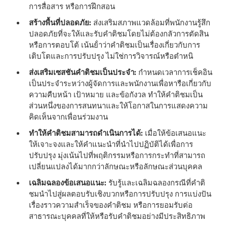
การสื่อสาร หรือการฝึกสอน
สร้างพื้นที่ปลอดภัย:
ส่งเสริมสภาพแวดล้อมที่พนักงานรู้สึก
ปลอดภัยที่จะให้และรับคําติชมโดยไม่ต้องกลัวการตัดสิน
หรือการตอบโต้ เน้นย้ําว่าคําติชมเป็นเรื่องเกี่ยวกับการ
เติบโตและการปรับปรุง ไม่ใช่การวิจารณ์หรือตําหนิ
ส่งเสริมเซสชันคําติชมเป็นประจํา:
กําหนดเวลาการเช็คอิน
เป็นประจําระหว่างผู้จัดการและพนักงานเพื่อหารือเกี่ยวกับ
ความคืบหน้า เป้าหมาย และข้อกังวล ทําให้คําติชมเป็น
ส่วนหนึ่งของการสนทนาและให้โอกาสในการแสดงความ
คิดเห็นจากเพื่อนร่วมงาน
ทําให้คําติชมสามารถดําเนินการได้:
เมื่อให้ข้อเสนอแนะ
ให้เจาะจงและให้คําแนะนําที่นําไปปฏิบัติได้เพื่อการ
ปรับปรุง มุ่งเน้นไปที่พฤติกรรมหรือการกระทําที่สามารถ
เปลี่ยนแปลงได้มากกว่าลักษณะหรือลักษณะส่วนบุคคล
เฉลิมฉลองข้อเสนอแนะ:
รับรู้และเฉลิมฉลองกรณีที่คําติ
ชมนําไปสู่ผลตอบรับเชิงบวกหรือการปรับปรุง การแบ่งปัน
เรื่องราวความสําเร็จของคําติชม หรือการยอมรับต่อ
สาธารณะบุคคลที่ให้หรือรับคําติชมอย่างมีประสิทธิภาพ