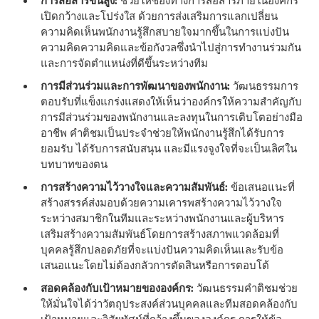
การสื่อสารขั้นสูง:
ช่วยให้ช่องทางการสื่อสารภายในองค์กร
เปิดกว้างและโปร่งใส ด้วยการส่งเสริมการแลกเปลี่ยน
ความคิดเห็นพนักงานรู้สึกสบายใจมากขึ้นในการแบ่งปัน
ความคิดความคิดและข้อกังวลซึ่งนําไปสู่การทํางานร่วมกัน
และการจัดตําแหน่งที่ดีขึ้นระหว่างทีม
การมีส่วนร่วมและการพัฒนาของพนักงาน:
วัฒนธรรมการ
ตอบรับที่แข็งแกร่งแสดงให้เห็นว่าองค์กรให้ความสําคัญกับ
การมีส่วนร่วมของพนักงานและลงทุนในการเติบโตอย่างมือ
อาชีพ คําติชมเป็นประจําช่วยให้พนักงานรู้สึกได้รับการ
ยอมรับ ได้รับการสนับสนุน และมีแรงจูงใจที่จะเป็นเลิศใน
บทบาทของตน
การสร้างความไว้วางใจและความสัมพันธ์:
ข้อเสนอแนะที่
สร้างสรรค์ส่งมอบด้วยความเคารพสร้างความไว้วางใจ
ระหว่างสมาชิกในทีมและระหว่างพนักงานและผู้บริหาร
เสริมสร้างความสัมพันธ์โดยการสร้างสภาพแวดล้อมที่
บุคคลรู้สึกปลอดภัยที่จะแบ่งปันความคิดเห็นและรับข้อ
เสนอแนะโดยไม่ต้องกลัวการตัดสินหรือการตอบโต้
สอดคล้องกับเป้าหมายขององค์กร:
วัฒนธรรมคําติชมช่วย
ให้มั่นใจได้ว่าวัตถุประสงค์ส่วนบุคคลและทีมสอดคล้องกับ