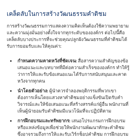
เคล็ดลับในการสร้างวัฒนธรรมคําติชม
การสร้างวัฒนธรรมการแสดงความคิดเห็นต้องใช้ความพยายาม
และความมุ่งมั่นอย่างตั้งใจจากทุกระดับขององค์กร ต่อไปนี้คือ
เคล็ดลับบางประการที่จะช่วยคุณปลูกฝังวัฒนธรรมที่คําติชมได้
รับการยอมรับและให้คุณค่า:
กําหนดความคาดหวังที่ชัดเจน:
สื่อสารความสําคัญของข้อ
เสนอแนะและบทบาทที่มีต่อความสําเร็จขององค์กร ทําให้รู้
ว่าการให้และรับข้อเสนอแนะได้รับการสนับสนุนและคาด
หวังจากทุกคน
นําโดยตัวอย่าง:
ผู้นําควรจําลองพฤติกรรมที่พวกเขา
ต้องการเห็นโดยแสวงหาคําติชมอย่างแข็งขันเปิดรับคํา
วิจารณ์และให้ข้อเสนอแนะที่สร้างสรรค์แก่ผู้อื่น พนักงานที่
เห็นผู้นํายอมรับคําติชมมีแนวโน้มที่จะปฏิบัติตาม
การฝึกอบรมและทรัพยากร:
เสนอโปรแกรมการฝึกอบรม
หรือแหล่งข้อมูลเพื่อช่วยให้พนักงานพัฒนาทักษะคําติชม
ซึ่งอาจรวมถึงการให้และรับเวิร์กช็อปคําติชม การฝึกอบรม