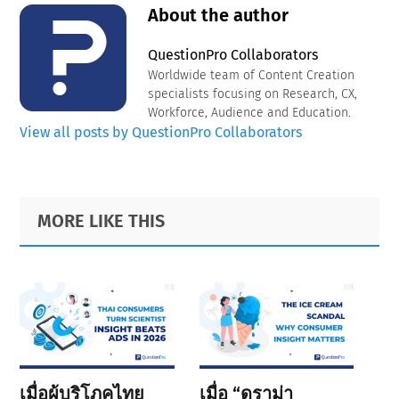
About the author
QuestionPro Collaborators
Worldwide team of Content Creation
specialists focusing on Research, CX,
Workforce, Audience and Education.
View all posts by QuestionPro Collaborators
Primary
Footer
MORE LIKE THIS
Sidebar
เมื่อผู้บริโภคไทย
เมื่อ “ดราม่า