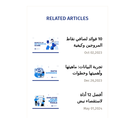
RELATED ARTICLES
10 فوائد لصافي نقاط
المروجين وكيفية
تعظيم الاستفادة منها
Oct 02,2023
تجربة البيانات: ماهيتها
وأهميتها وخطوات
تحسينها
Dec 26,2023
أفضل 12 أداة
لاستقصاء نبض
الموظفين تكشف عن
May 01,2024
رؤى متعمقة في عام