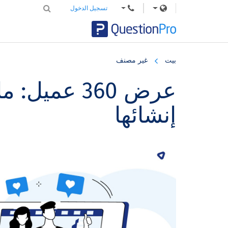
تسجيل الدخول
Skip
Skip
Skip
to
to
to
بيت
غير مصنف
primary
footer
main
content
sidebar
عرض 360 عميل
إنشائها