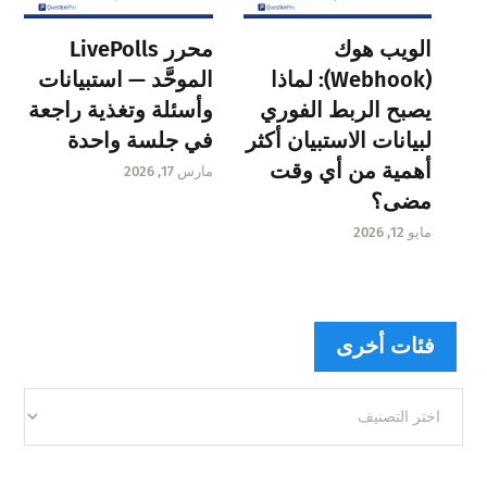
الويب هوك
محرر LivePolls
(Webhook): لماذا
الموحَّد — استبيانات
يصبح الربط الفوري
وأسئلة وتغذية راجعة
لبيانات الاستبيان أكثر
في جلسة واحدة
أهمية من أي وقت
مارس 17, 2026
مضى؟
مايو 12, 2026
فئات أخرى
فئات
أخرى