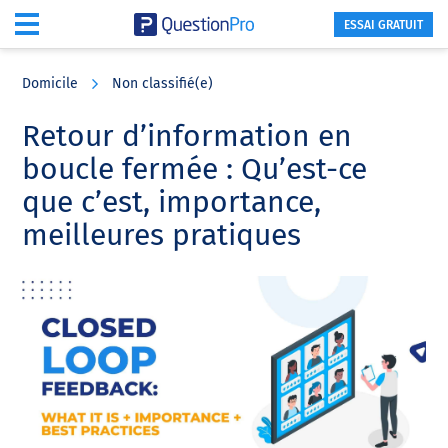
ESSAI GRATUIT
Skip
Skip
Skip
to
to
to
Domicile
Non classifié(e)
main
primary
footer
content
sidebar
Retour d’information en
boucle fermée : Qu’est-ce
que c’est, importance,
meilleures pratiques