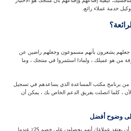
افسيك. كيفية إقناعهم وإقناعهم بأن منتجك هو الاختيار
وكيل خدمة عملاء رائع.
رائعة؟
و جعلهم يشعرون بأنهم مسموعون وجعلهم راضين عن
فة من هو عميلك ، ولماذا استثمروا في منتجك ، وما
دة من برنامج مكتب المساعدة الذي يساعدهم في تسجيل
 الآن ، كلما اتصلت بفريق الدعم الخاص بك ، يمكن أن
تأكد من فهمك لما يحاول عملاؤك توصيله. لا تريد أن يعتقد عملاؤك أنهم يحصلون على خصم 25٪ عندما