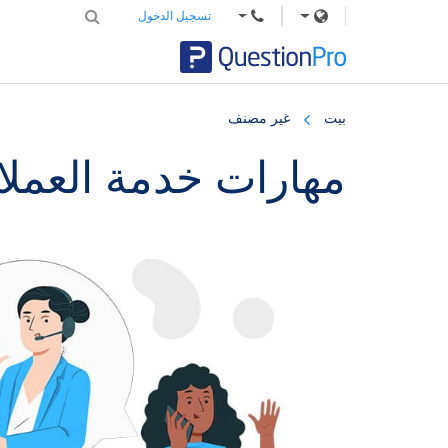
تسجيل الدخول
Skip
Skip
Skip
to
to
to
بيت
غير مصنف
primary
footer
main
content
sidebar
مهارات خدمة العملاء