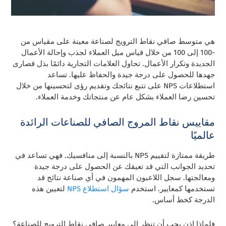
هي متوسط ​​صافي نقاط الترويج لصناعة معينة على مقياس من
-100 إلى 100 من خلال قياس ميل العملاء لجذب وإحالة الأعمال
الجديدة وتكرار الأعمال. تحاول العلامات التجارية دائمًا بذل قصارى
جهدها للحصول على درجة جيدة والحفاظ عليها. تساعد
استطلاعات NPS على تتبع نتائجك وتقديم رؤى لتحسينها من خلال
تحسين رضا العملاء بشكل عام عن منتجاتك وخدمة العملاء.
مقاييس نقاط المروج الصافي للصناعات الرائدة
عالميًا
طريقة ممتازة لتقييم NPS بالنسبة إلى منافسيك. فهي تساعد في
تحديد الجوانب التي قد تعيقك عن الحصول على درجة جيدة
ومعالجتها. سجل اللاعبون المهمون في أي صناعة نتائج قد
تستخدمها كمعايير. استخدم
سؤال استطلاع NPS
لتعيين هذه
الدرجة كخط أساس.
فلماذا إذن يجب أن تنظر إلى معايير صافي نقاط الترويج للصناعة؟