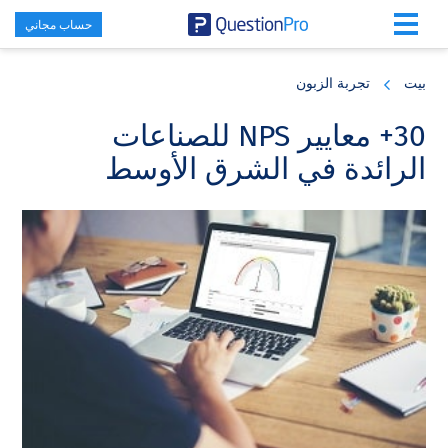
حساب مجاني
Skip
Skip
Skip
to
to
to
بيت
تجربة الزبون
primary
footer
main
content
sidebar
30+ معايير NPS للصناعات
الرائدة في الشرق الأوسط