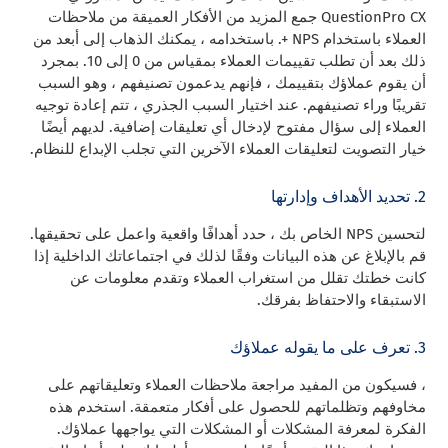
QuestionPro CX جمع المزيد من الأفكار العميقة من ملاحظات
العملاء باستخدام NPS +. باستخدامه ، يمكنك الذهاب إلى أبعد من
ذلك بعد أن تطلب تقييمات العملاء بمقياس من 0 إلى 10. بمجرد
أن يقوم عملاؤك بتقييمك ، فإنهم يدعمون تصنيفهم ، وهو السبب
تقريبًا وراء تصنيفهم. عند اختيار السبب الجذري ، تتم إعادة توجيه
العملاء إلى سؤال مفتوح لإدخال أي تعليقات إضافية. لديهم أيضًا
خيار التصويت لتعليقات العملاء الآخرين التي تجلب الإبداع للنظام.
2. تحديد الأهداف وإدارتها
لتحسين NPS الخاص بك ، حدد أهدافًا واقعية واعمل على تحقيقها.
قم بالإبلاغ عن هذه البيانات وفقًا لذلك في اجتماعاتك الداخلية إذا
كانت خطتك تقلل من استغراب العملاء وتقدم معلومات عن
الاستبقاء والاحتفاظ بفرقك.
3. تعرف على ما يقوله عملاؤك
، فسيكون من المفيد مراجعة ملاحظات العملاء وتعليقاتهم على
مخاوفهم وتظلماتهم للحصول على أفكار متعمقة. استخدم هذه
الفكرة لمعرفة المشكلات أو المشكلات التي يواجهها عملاؤك.