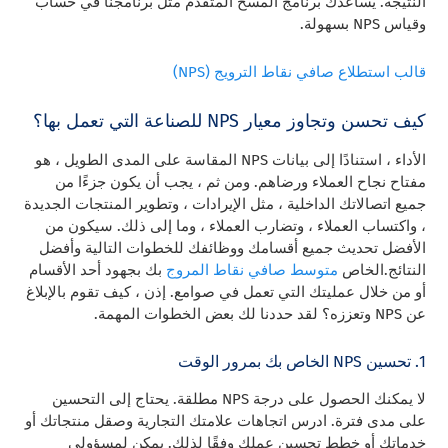
النتيجة. يساعدك برنامج المسح المتقدم مثل برنامجنا في حساب
وقياس NPS بسهولة.
قالب استطلاع صافي نقاط الترويج (NPS)
كيف تحسن وتجاوز معيار NPS للصناعة التي تعمل بها؟
الأداء ، استنادًا إلى بيانات NPS المقاسة على المدى الطويل ، هو
مفتاح نجاح العملاء ورضاهم. ومن ثم ، يجب أن يكون جزءًا من
جميع اتصالاتك الداخلية ، مثل الإيرادات ، وتطوير المنتجات الجديدة
، واكتساب العملاء ، وتضارب العملاء ، وما إلى ذلك. سيكون من
الأفضل تحديث جميع أقسامك ووظائفك للخطوات التالية وأفضل
النتائج.الخاص
متوسط ​​صافي نقاط المروج
بك بجهود أحد الأقسام
أو من خلال عمليتك التي تعمل في صوامع. إذن ، كيف تقوم بالإبلاغ
عن NPS وتعززه؟ لقد حددنا لك بعض الخطوات المهمة.
1. تحسين NPS الخاص بك بمرور الوقت
لا يمكنك الحصول على درجة NPS مطلقة. يحتاج إلى التحسين
على مدى فترة. ادرس اتجاهات علامتك التجارية وصقل منتجاتك أو
خدماتك أو خطط تحسين عملك وفقًا لذلك. يمكن لمسؤولي