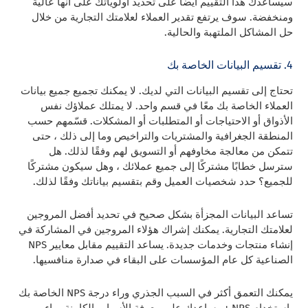
سيساعدك هذا التقييم أيضًا على تحديد أولوياتك على أنها عالية
ومنخفضة. سوف يرتفع تقدير العملاء لعلامتك التجارية من خلال
حل المشاكل الملتهبة والحالية.
4. تقسيم البيانات الخاصة بك
تحتاج إلى تقسيم البيانات التي لديك. لا يمكنك تجميع جميع بيانات
العملاء الخاصة بك معًا في قسم واحد. لا يمتلك عملاؤك نفس
الأذواق أو الاحتياجات أو المتطلبات أو المشكلات. قسّمهم حسب
المنطقة الجغرافية والمشتريات والتراخيص وما إلى ذلك ، حتى
تتمكن من معالجة مخاوفهم أو التسويق لهم وفقًا لذلك. هل
سترسل خطابًا مشتركًا إلى جميع عملائك ، وهل سيكون مشتركًا
للجميع؟ حدد شخصيات العميل وقم بتقسيم بياناتك وفقًا لذلك.
تساعد البيانات المجزأة بشكل صحيح في تحديد أفضل المروجين
لعلامتك التجارية. يمكنك إشراك هؤلاء المروجين في المشاركة في
إنشاء منتجات وخدمات جديدة. يساعد التقييم مقابل معايير NPS
الصناعية كل عام المؤسسات على البقاء في صدارة منافسيها.
يمكنك التعمق أكثر في السبب الجذري وراء درجة NPS الخاصة بك
باستخدام NPS +. يساعدك على معرفة الأسباب الكامنة وراء