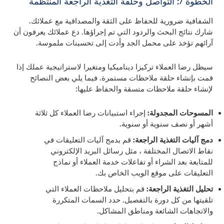
الخطوة 7: التواصل وحلقة التغذية الراجعة المنتظمة
الشفافية ضرورية للحفاظ على الثقة والمصداقية مع عملائك.
شارك نتائج البحث والردود التي تم إجراؤها. دع عملائك يعرفون أن
آرائهم تؤخذ على محمل الجد وأدت إلى تحسينات ملموسة.
سيظل رضا العملاء تركيزا ديناميكيا ومتغيرا لاستراتيجية عملك إذا
قمت بإنشاء حلقة ملاحظات مستمرة. فيما يلي بعض النصائح
لإنشاء حلقة ملاحظات متسقة والحفاظ عليها:
المسوحات المجدولة:
إجراء استبيانات رضا العملاء كل ثلاثة
أشهر أو نصف سنوية أو سنوية.
دمج آليات التغذية الراجعة:
قم بدمج آليات التعليقات في
نقاط الاتصال المختلفة ، مثل رسائل البريد الإلكتروني
للمتابعة بعد الشراء أو تفاعلات خدمة العملاء أو نماذج
التعليقات على موقع الويب الخاص بك.
تحليل التغذية الراجعة:
قم بتحليل ملاحظات العملاء التي
تلقيتها من كل دورة بالتفصيل. حدد السمات المتكررة
والاتجاهات الشائعة ومناطق المشاكل.