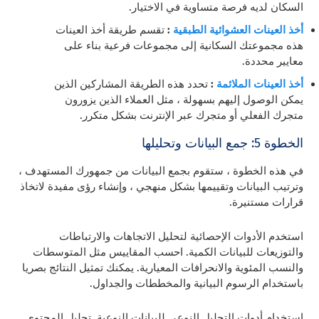
السكان لديه فرصة متساوية في الاختيار.
أخذ العينات العشوائية الطبقية
:
تقسم طريقة أخذ العينات
هذه مجموعتك السكانية إلى مجموعات فرعية بناء على
معايير محددة.
أخذ العينات الملائمة
:
تحدد هذه الطريقة المشاركين الذين
يمكن الوصول إليهم بسهولة ، مثل العملاء الذين يزورون
متجرك الفعلي أو متجرك عبر الإنترنت بشكل متكرر.
الخطوة 5: جمع البيانات وتحليلها
في هذه الخطوة ، ستقوم بجمع البيانات من جمهورك المستهدف ،
وترتيب البيانات وتقييمها بشكل منهجي ، وإنشاء رؤى مفيدة لاتخاذ
قرارات مستنيرة.
استخدم الأدوات الإحصائية لتحليل الاتجاهات والارتباطات
والتوزيعات للبيانات الكمية. احسب المقاييس مثل المتوسطات
والنسب المئوية والانحرافات المعيارية. يمكنك تمثيل النتائج بصريا
باستخدام الرسوم البيانية والمخططات والجداول.
استخدام أدوات التحليل النوعي للبيانات النوعية. تحليل المحتوى