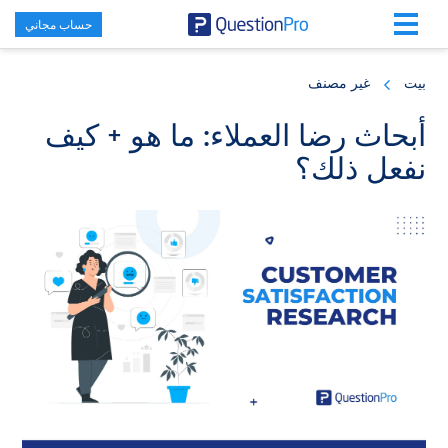
حساب مجاني
Skip
Skip
Skip
to
to
to
بيت
غير مصنف
primary
footer
main
content
sidebar
أبحاث رضا العملاء: ما هو + كيف
نفعل ذلك؟