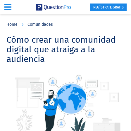
REGÍSTRATE GRATIS
Skip
Skip
Skip
to
to
to
Home
Comunidades
main
primary
footer
content
sidebar
Cómo crear una comunidad
digital que atraiga a la
audiencia