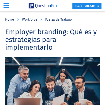
REGÍSTRATE GRATIS
Skip
Skip
Skip
to
to
to
Home
Workforce
Fuerza de Trabajo
main
primary
footer
content
sidebar
Employer branding: Qué es y
estrategias para
implementarlo