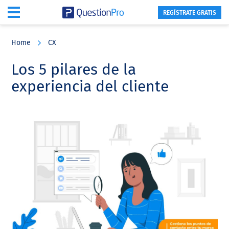
REGÍSTRATE GRATIS
Skip
Skip
Skip
to
to
to
Home
CX
main
primary
footer
content
sidebar
Los 5 pilares de la
experiencia del cliente