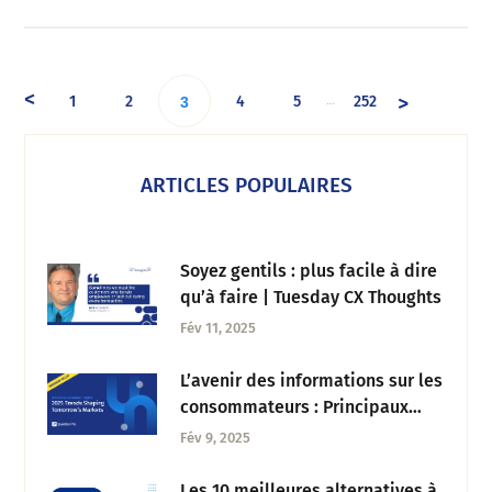
<
>
1
2
4
5
252
…
3
ARTICLES POPULAIRES
Soyez gentils : plus facile à dire
qu’à faire | Tuesday CX Thoughts
Fév 11, 2025
L’avenir des informations sur les
consommateurs : Principaux
enseignements pour 2025 et au-
Fév 9, 2025
delà
Les 10 meilleures alternatives à