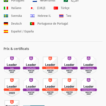
Português
Nederlands
العربية
Italiano
日本語
Türkçe
Svenska
Hebrew IL
ไทย
Deutsch
Portuguese de Portugal
Español / España
Prix & certificats