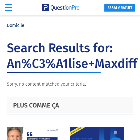
ESSAI GRATUIT
Skip
Skip
Skip
to
to
to
Domicile
main
primary
footer
content
sidebar
Search Results for:
An%C3%A1lise+Maxdiff
Sorry, no content matched your criteria.
Primary
Footer
PLUS COMME ÇA
Sidebar