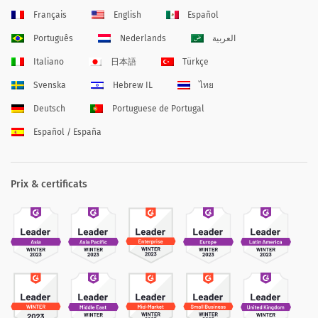
Français
English
Español
Português
Nederlands
العربية
Italiano
日本語
Türkçe
Svenska
Hebrew IL
ไทย
Deutsch
Portuguese de Portugal
Español / España
Prix & certificats