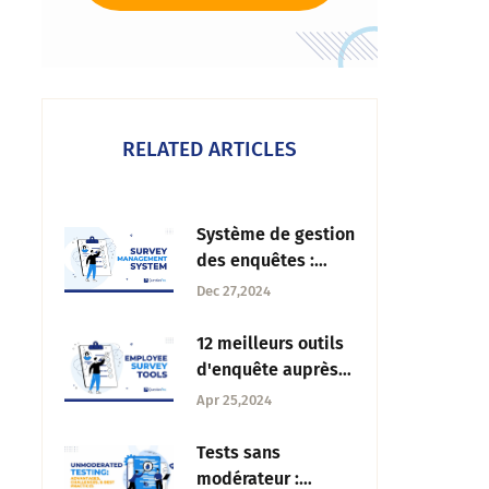
RELATED ARTICLES
Système de gestion
des enquêtes :
Fonctionnalités
Dec 27,2024
clés dont toute
entreprise a besoin
12 meilleurs outils
d'enquête auprès
des employés pour
Apr 25,2024
l'excellence
organisationnelle
Tests sans
modérateur :