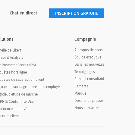
Chat en direct
INSCRIPTION GRATUITE
lutions
Compagnie
À propos de nous
elle de Likert
Équipe exécutive
njoint Analysis
Dans les nouvelles
t Promoter Score (NPS)
Témoignages
quêtes hors ligne
Conseil consultatif
quêtes de satisfaction client
Carrières
giciel de sondage auprès des employés
Marque
giciel d'étude de marché
Dossier de presse
PR & Conformité UEe
Nous contacter
périence employé
rcours client