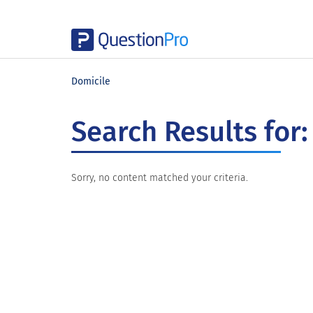
Skip
Skip
Skip
to
to
to
Domicile
main
primary
footer
content
sidebar
Search Results for:
Sorry, no content matched your criteria.