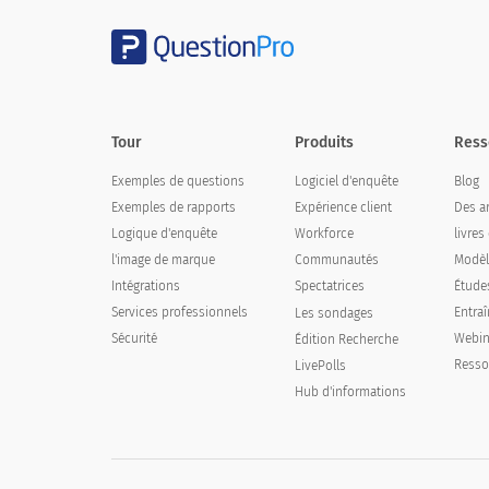
Tour
Produits
Ress
Exemples de questions
Logiciel d'enquête
Blog
Exemples de rapports
Expérience client
Des ar
Logique d'enquête
Workforce
livres
l'image de marque
Communautés
Modèl
Intégrations
Spectatrices
Étude
Services professionnels
Entra
Les sondages
Sécurité
Webin
Édition Recherche
Resso
LivePolls
Hub d'informations