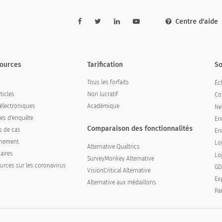
Centre d'aide
ources
Tarification
So
Tous les forfaits
Éch
ticles
Non lucratif
Co
 électroniques
Académique
Ne
es d'enquête
En
Comparaison des fonctionnalités
s de cas
En
înement
Lo
Alternative Qualtrics
aires
Lo
SurveyMonkey Alternative
urces sur les coronavirus
GD
VisionCritical Alternative
Ex
Alternative aux médaillons
Pa