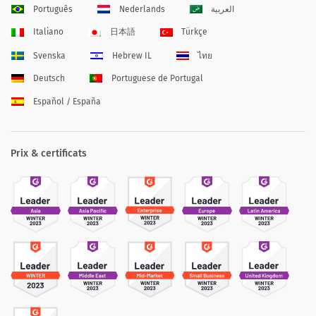
Português
Nederlands
العربية
Italiano
日本語
Türkçe
Svenska
Hebrew IL
ไทย
Deutsch
Portuguese de Portugal
Español / España
Prix & certificats