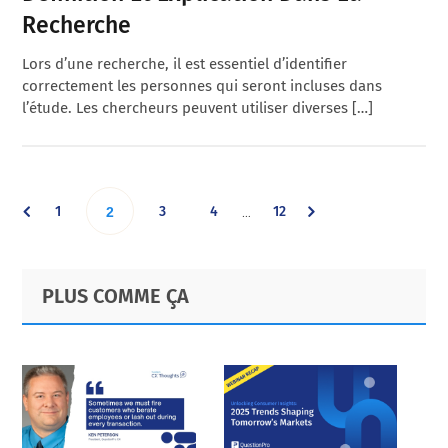
Recherche
Lors d’une recherche, il est essentiel d’identifier
correctement les personnes qui seront incluses dans
l’étude. Les chercheurs peuvent utiliser diverses […]
Interim
Go
Go
Go
Go
1
Go
3
4
12
…
2
pages
omitted
to
to
to
to
to
Primary
Footer
PLUS COMME ÇA
page
page
page
page
Sidebar
page