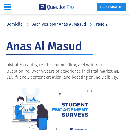
ESSAI GRATUIT
Skip
Skip
Skip
to
to
to
Domicile
Archives pour Anas Al Masud
Page 2
main
primary
footer
content
sidebar
Anas Al Masud
Digital Marketing Lead, Content Editor, and Writer at
QuestionPro. Over 9 years of experience in digital marketing,
SEO-friendly content creation, and boosting online visibility.