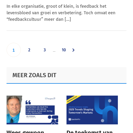
In elke organisatie, groot of klein, is feedback het
levensbloed van groei en verbetering. Toch omvat een
“feedbackcultuur” meer dan […]
Interim
Go
Go
Go
Go
2
3
10
…
1
pages
omitted
to
to
to
to
Primary
Footer
MEER ZOALS DIT
page
page
page
Sidebar
page
Wees gewoon
De toekomst van