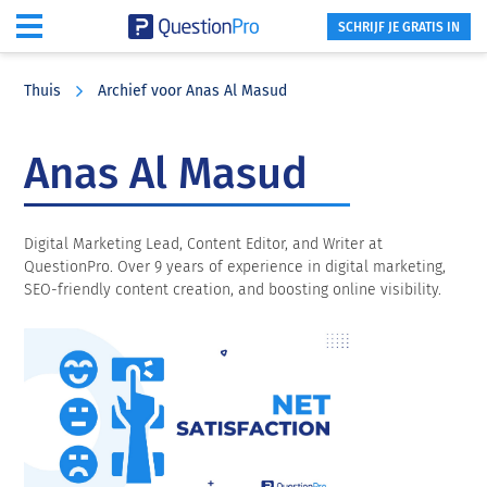
SCHRIJF JE GRATIS IN
Skip
Skip
Skip
to
to
to
Thuis
Archief voor Anas Al Masud
main
primary
footer
content
sidebar
Anas Al Masud
Digital Marketing Lead, Content Editor, and Writer at
QuestionPro. Over 9 years of experience in digital marketing,
SEO-friendly content creation, and boosting online visibility.