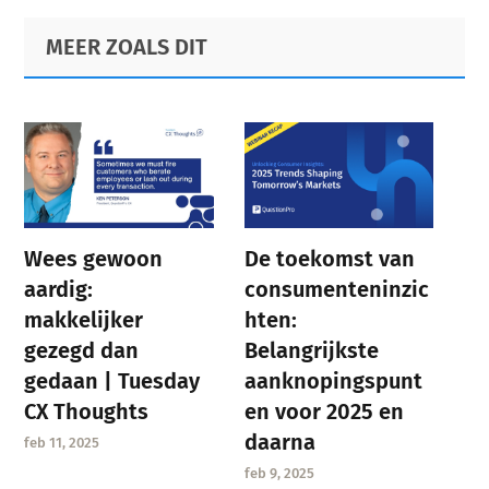
Primary
Footer
MEER ZOALS DIT
Sidebar
Wees gewoon
De toekomst van
aardig:
consumenteninzic
makkelijker
hten:
gezegd dan
Belangrijkste
gedaan | Tuesday
aanknopingspunt
CX Thoughts
en voor 2025 en
daarna
feb 11, 2025
feb 9, 2025