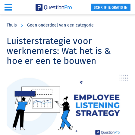
SCHRIJF JE GRATIS IN
Skip
Skip
Skip
to
to
to
Thuis
Geen onderdeel van een categorie
main
primary
footer
content
sidebar
Luisterstrategie voor
werknemers: Wat het is &
hoe er een te bouwen