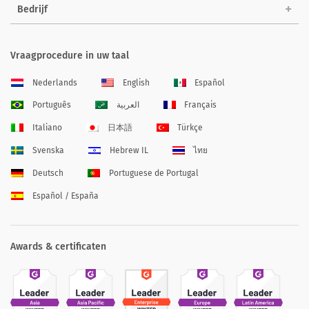
Bedrijf
Vraagprocedure in uw taal
Nederlands
English
Español
Português
العربية
Français
Italiano
日本語
Türkçe
Svenska
Hebrew IL
ไทย
Deutsch
Portuguese de Portugal
Español / España
Awards & certificaten