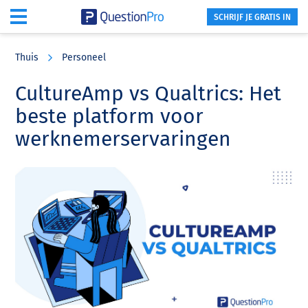
SCHRIJF JE GRATIS IN
Skip
Skip
Skip
to
to
to
Thuis
Personeel
main
primary
footer
content
sidebar
CultureAmp vs Qualtrics: Het
beste platform voor
werknemerservaringen