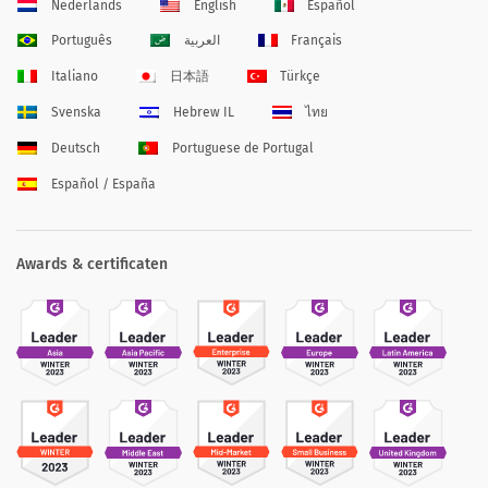
Nederlands
English
Español
Português
العربية
Français
Italiano
日本語
Türkçe
Svenska
Hebrew IL
ไทย
Deutsch
Portuguese de Portugal
Español / España
Awards & certificaten