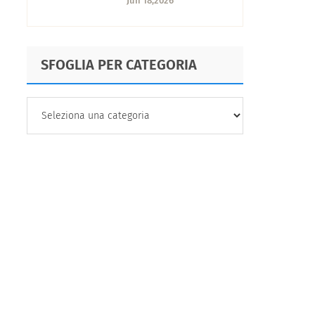
Jun 18,2026
e come scegliere
quello giusto
SFOGLIA PER CATEGORIA
SFOGLIA
PER
CATEGORIA