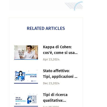
RELATED ARTICLES
Kappa di Cohen:
cos'è, come si usa
e come si calcola
Apr 23,2024
Stato affettivo:
Tipi, applicazioni e
impatto nella
Dec 23,2024
ricerca
Tipi di ricerca
qualitativa:
metodi, strumenti