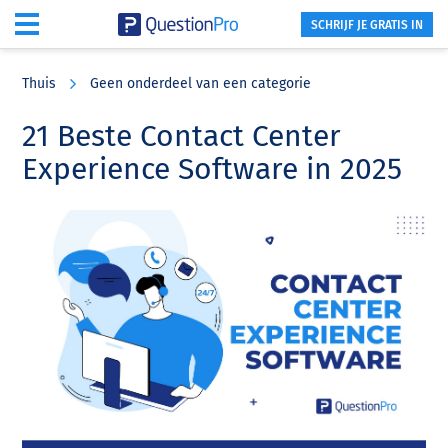
SCHRIJF JE GRATIS IN
Skip
Skip
Skip
to
to
to
Thuis
Geen onderdeel van een categorie
main
primary
footer
content
sidebar
21 Beste Contact Center
Experience Software in 2025