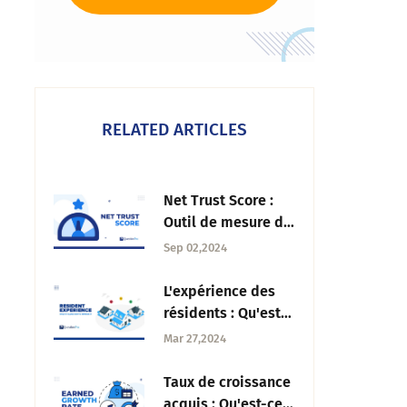
RELATED ARTICLES
Net Trust Score :
Outil de mesure de
la confiance dans
Sep 02,2024
l'organisation
L'expérience des
résidents : Qu'est-
ce que c'est et
Mar 27,2024
comment
l'améliorer ?
Taux de croissance
acquis : Qu'est-ce