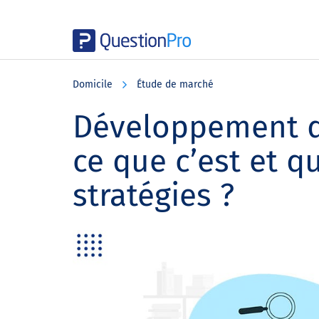
Skip
Skip
Skip
to
to
to
Domicile
Étude de marché
main
primary
footer
content
sidebar
Développement de
ce que c’est et q
stratégies ?