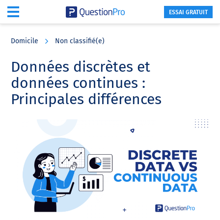
ESSAI GRATUIT
Skip
Skip
Skip
to
to
to
Domicile
Non classifié(e)
main
primary
footer
content
sidebar
Données discrètes et
données continues :
Principales différences