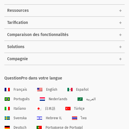
Ressources
Tarification
Comparaison des fonctionnalités
Solutions
Compagnie
QuestionPro dans votre langue
Français
English
Español
Português
Nederlands
العربية
Italiano
日本語
Türkçe
Svenska
Hebrew IL
ไทย
Deutsch
Portuguese de Portugal