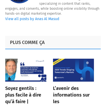
specializing in content that ranks,
engages, and converts, while boosting online visibility through
hands-on digital marketing expertise.
View all posts by Anas Al Masud
Primary
Footer
PLUS COMME ÇA
Sidebar
Soyez gentils :
L’avenir des
plus facile à dire
informations sur
qu’à faire |
les