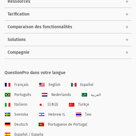
Ressources
Tarification
Comparaison des fonctionnalités
Solutions
Compagnie
QuestionPro dans votre langue
Français
English
Español
Português
Nederlands
العربية
Italiano
日本語
Türkçe
Svenska
Hebrew IL
ไทย
Deutsch
Portuguese de Portugal
Español / España