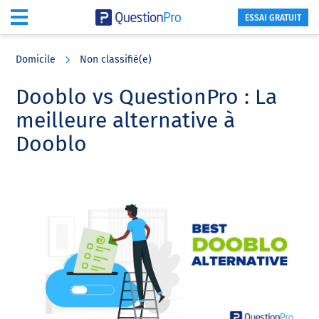
ESSAI GRATUIT
Skip
Skip
Skip
to
to
to
Domicile
Non classifié(e)
main
primary
footer
content
sidebar
Dooblo vs QuestionPro : La
meilleure alternative à
Dooblo