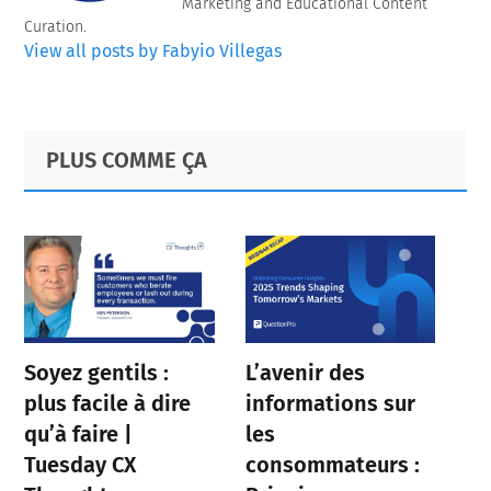
Marketing and Educational Content
Curation.
View all posts by Fabyio Villegas
Primary
Footer
PLUS COMME ÇA
Sidebar
Soyez gentils :
L’avenir des
plus facile à dire
informations sur
qu’à faire |
les
Tuesday CX
consommateurs :