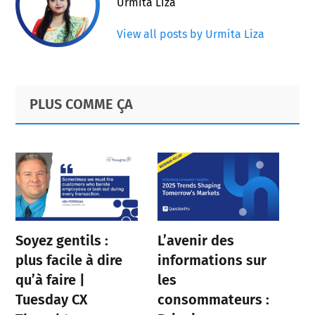
Urmita Liza
View all posts by Urmita Liza
Primary
Footer
PLUS COMME ÇA
Sidebar
Soyez gentils :
L’avenir des
plus facile à dire
informations sur
qu’à faire |
les
Tuesday CX
consommateurs :