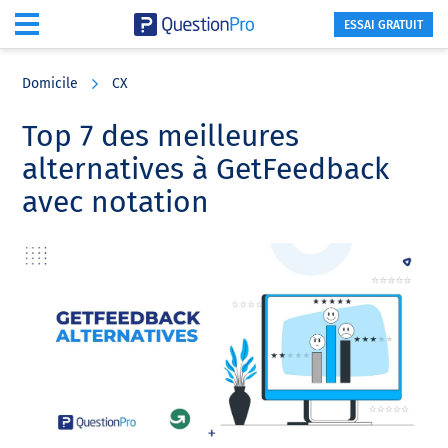
ESSAI GRATUIT
Skip
Skip
Skip
to
to
to
Domicile
CX
main
primary
footer
content
sidebar
Top 7 des meilleures
alternatives à GetFeedback
avec notation