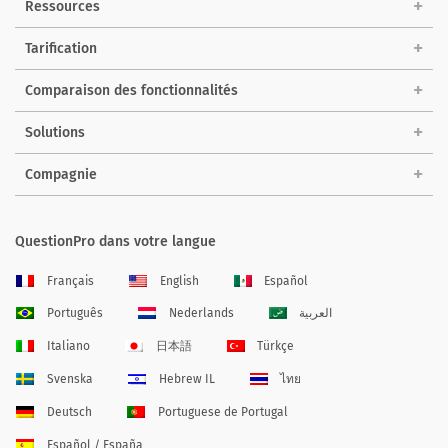
Ressources
Tarification
Comparaison des fonctionnalités
Solutions
Compagnie
QuestionPro dans votre langue
Français
English
Español
Português
Nederlands
العربية
Italiano
日本語
Türkçe
Svenska
Hebrew IL
ไทย
Deutsch
Portuguese de Portugal
Español / España