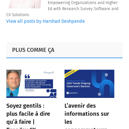
Empowering Organizations and Higher
Ed with Research Survey Software and
CX Solutions.
View all posts by Harshad Deshpande
Primary
Footer
PLUS COMME ÇA
Sidebar
Soyez gentils :
L’avenir des
plus facile à dire
informations sur
qu’à faire |
les