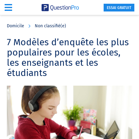
ESSAI GRATUIT
Skip
Skip
Skip
to
to
to
Domicile
Non classifié(e)
main
primary
footer
content
sidebar
7 Modèles d’enquête les plus
populaires pour les écoles,
les enseignants et les
étudiants