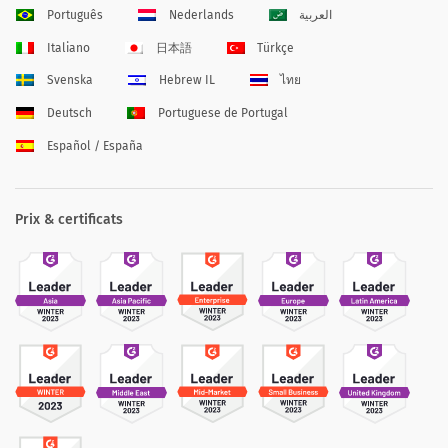
Português
Nederlands
العربية
Italiano
日本語
Türkçe
Svenska
Hebrew IL
ไทย
Deutsch
Portuguese de Portugal
Español / España
Prix & certificats