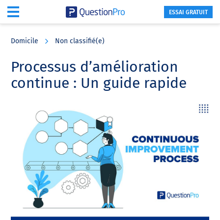
ESSAI GRATUIT
Skip
Skip
Skip
to
to
to
Domicile
Non classifié(e)
main
primary
footer
content
sidebar
Processus d’amélioration
continue : Un guide rapide