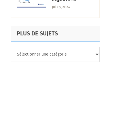
Définition,
Jul 09,2024
exemples +
comment la trouver
?
PLUS DE SUJETS
PLUS
DE
SUJETS