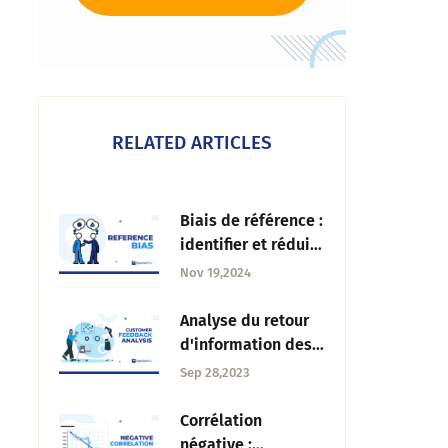
RELATED ARTICLES
Biais de référence :
identifier et réduire
les biais dans les
Nov 19,2024
enquêtes et la
recherche
Analyse du retour
d'information des
clients : Qu'est-ce
Sep 28,2023
que c'est +
Comment le faire ?
Corrélation
négative :