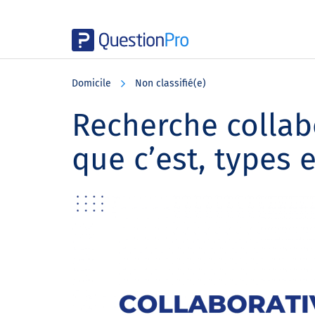
Skip
Skip
Skip
to
to
to
Domicile
Non classifié(e)
main
primary
footer
content
sidebar
Recherche collabo
que c’est, types 