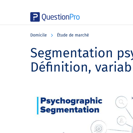
Skip
Skip
Skip
to
to
to
Domicile
Étude de marché
main
primary
footer
content
sidebar
Segmentation ps
Définition, varia