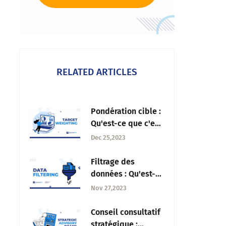
RELATED ARTICLES
Pondération cible :
Qu'est-ce que c'est,
quelle est son
Dec 25,2023
importance et
comment l'utiliser
Filtrage des
?
données : Qu'est-ce
que c'est,
Nov 27,2023
utilisations,
avantages et
Conseil consultatif
exemples
stratégique :