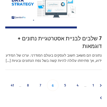
7 שלבים לבניית אסטרטגיית נתונים +
דוגמאות
נתונים הם משאב חשוב לעסקים בעולם המודרני. ערכו של המידע
ידוע, אך פתיחתו עלולה להיות קשה בשל נפח הנתונים ובעיות […]
Interim
Interim
Go
Go
Go
Go
Go
Go
41
8
7
Go
5
4
1
…
…
6
pages
pages
omitted
omitted
to
to
to
to
to
to
to