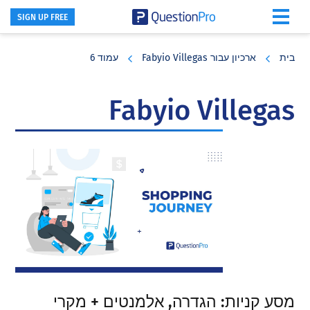
SIGN UP FREE
Skip
Skip
Skip
to
to
to
בית
ארכיון עבור Fabyio Villegas
עמוד 6
primary
footer
main
content
sidebar
Fabyio Villegas
מסע קניות: הגדרה, אלמנטים + מקרי