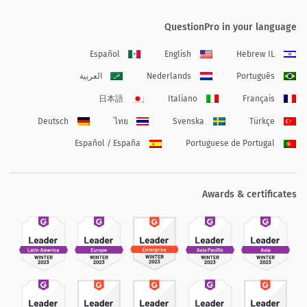
QuestionPro in your language
Español
English
Hebrew IL
Português
Nederlands
العربية
日本語
Italiano
Français
Deutsch
ไทย
Svenska
Türkçe
Español / España
Portuguese de Portugal
Awards & certificates