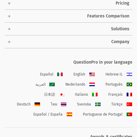
Pricing
Features Comparison
Solutions
Company
QuestionPro in your language
Español
English
Hebrew IL
Português
Nederlands
العربية
日本語
Italiano
Français
Deutsch
ไทย
Svenska
Türkçe
Español / España
Portuguese de Portugal
Awards & certificates