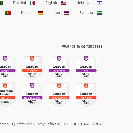
Español
English
Hebrew IL
l
Deutsch
ไทย
Svenska
Awards & certificates
temap
QuestionPro Survey Software | +1 (800) 531 0228
2026
©