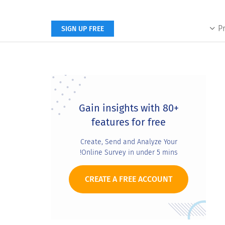
P
SIGN UP FREE
Primary
Sidebar
Gain insights with 80+
features for free
Create, Send and Analyze Your
Online Survey in under 5 mins!
CREATE A FREE ACCOUNT