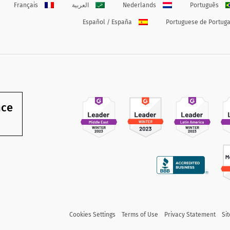
Português
Nederlands
العربية
Français
Español / España
Portuguese de Portuga
nce
Cookies Settings
Terms of Use
Privacy Statement
Si