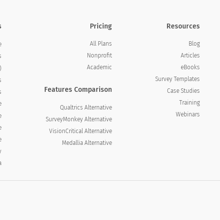
s
Pricing
Resources
All Plans
Blog
e
Nonprofit
Articles
s
Academic
eBooks
)
Survey Templates
s
Features Comparison
Case Studies
s
Training
e
Qualtrics Alternative
Webinars
e
SurveyMonkey Alternative
e
VisionCritical Alternative
e
Medallia Alternative
y
a