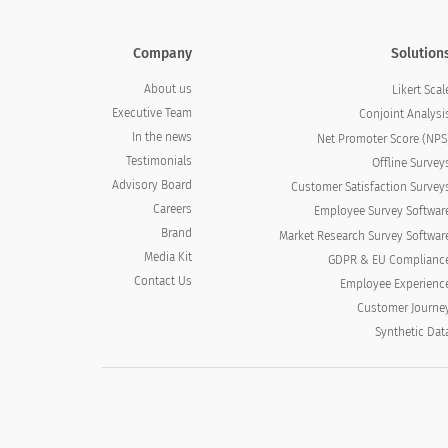
Company
Solution
About us
Likert Scal
Executive Team
Conjoint Analysi
In the news
Net Promoter Score (NPS
Testimonials
Offline Survey
Advisory Board
Customer Satisfaction Survey
Careers
Employee Survey Softwar
Brand
Market Research Survey Softwar
Media Kit
GDPR & EU Complianc
Contact Us
Employee Experienc
Customer Journe
Synthetic Dat