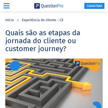
CADASTRAR
Skip
Skip
Skip
to
to
to
Início
Experiência do cliente - CX
main
primary
footer
content
sidebar
Quais são as etapas da
jornada do cliente ou
customer journey?