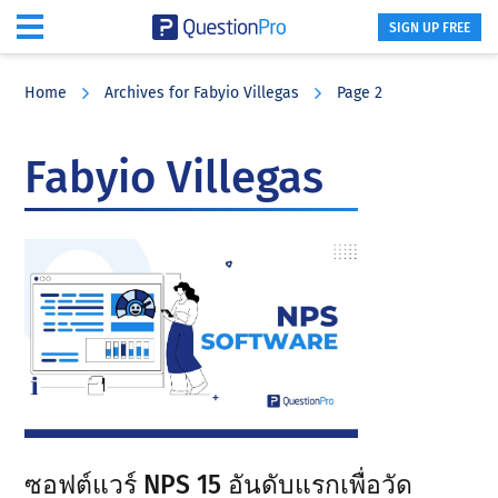
SIGN UP FREE
Skip
Skip
Skip
to
to
to
Home
Archives for Fabyio Villegas
Page 2
main
primary
footer
content
sidebar
Fabyio Villegas
ซอฟต์แวร์ NPS 15 อันดับแรกเพื่อวัด