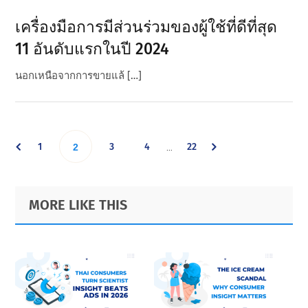
เครื่องมือการมีส่วนร่วมของผู้ใช้ที่ดีที่สุด
11 อันดับแรกในปี 2024
นอกเหนือจากการขายแล้ […]
Interim
Go
Go
Go
Go
1
Go
3
4
22
…
2
pages
omitted
to
to
to
to
to
Primary
Footer
MORE LIKE THIS
page
page
page
page
Sidebar
page