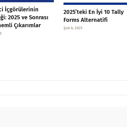
ci İçgörülerinin
2025’teki En İyi 10 Tally
ği: 2025 ve Sonrası
Forms Alternatifi
nemli Çıkarımlar
Şub 6, 2025
5