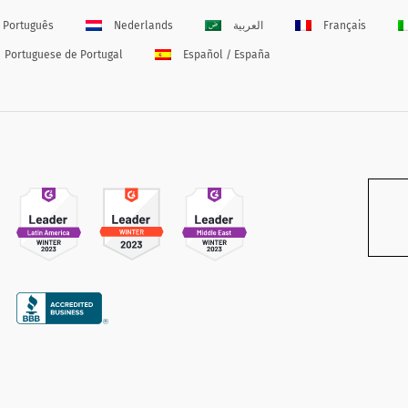
Português
Nederlands
العربية
Français
Portuguese de Portugal
Español / España