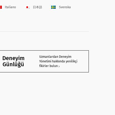
Italiano
日本語
Svenska
Deneyim
Uzmanlardan Deneyim
Yönetimi hakkında yenilikçi
Günlüğü
fikirler bulun