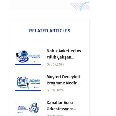
RELATED ARTICLES
Nabız Anketleri vs
Yıllık Çalışan
Anketleri: Hangisini
Oct 04,2024
Kullanmalı
Müşteri Deneyimi
Programı: Nedir,
Stratejiler ve Daha
Jan 12,2024
Fazlası.
Kanallar Arası
Orkestrasyon:
Nedir ve Nasıl