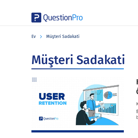
Skip
Skip
Skip
to
to
to
Ev
Müşteri Sadakati
main
primary
footer
content
sidebar
Müşteri Sadakati