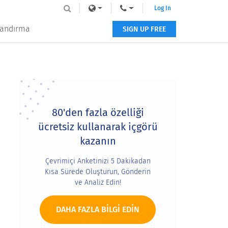
Log In
tlandırma
SIGN UP FREE
Primary
Sidebar
80'den fazla özelliği
ücretsiz kullanarak içgörü
kazanın
Çevrimiçi Anketinizi 5 Dakikadan
Kısa Sürede Oluşturun, Gönderin
ve Analiz Edin!
DAHA FAZLA BILGI EDIN