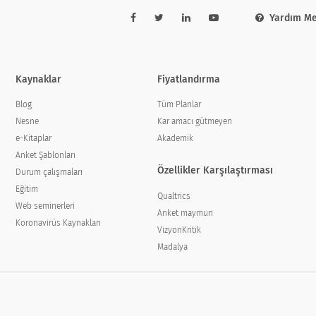
Yardım Me
Kaynaklar
Fiyatlandırma
Blog
Tüm Planlar
Nesne
Kar amacı gütmeyen
e-Kitaplar
Akademik
Anket Şablonları
Özellikler Karşılaştırması
Durum çalışmaları
Eğitim
Qualtrics
Web seminerleri
Anket maymun
Koronavirüs Kaynakları
VizyonKritik
Madalya