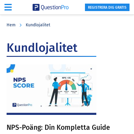
REGISTRERA DIG GRATIS
Skip
Skip
Skip
to
to
to
Hem
Kundlojalitet
main
primary
footer
content
sidebar
Kundlojalitet
NPS-Poäng: Din Kompletta Guide