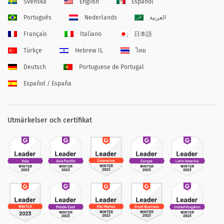
Svenska
English
Español
Português
Nederlands
العربية
Français
Italiano
日本語
Türkçe
Hebrew IL
ไทย
Deutsch
Portuguese de Portugal
Español / España
Utmärkelser och certifikat