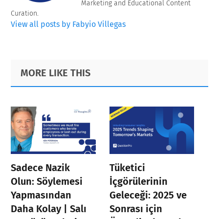
Marketing and Educational Content
Curation.
View all posts by Fabyio Villegas
Primary
Footer
MORE LIKE THIS
Sidebar
Sadece Nazik
Tüketici
Olun: Söylemesi
İçgörülerinin
Yapmasından
Geleceği: 2025 ve
Daha Kolay | Salı
Sonrası için