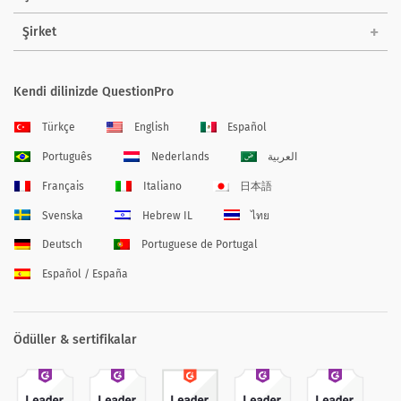
Şirket
Kendi dilinizde QuestionPro
Türkçe
English
Español
Português
Nederlands
العربية
Français
Italiano
日本語
Svenska
Hebrew IL
ไทย
Deutsch
Portuguese de Portugal
Español / España
Ödüller & sertifikalar