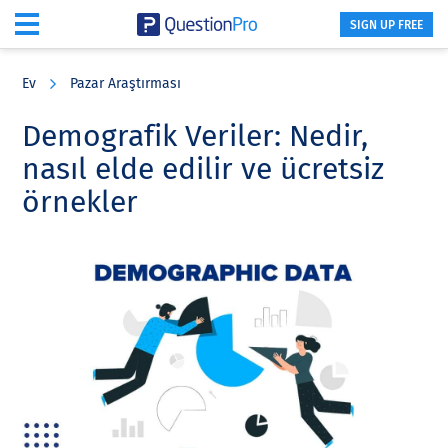
SIGN UP FREE
Skip
Skip
Skip
to
to
to
Ev
Pazar Araştırması
main
primary
footer
content
sidebar
Demografik Veriler: Nedir,
nasıl elde edilir ve ücretsiz
örnekler