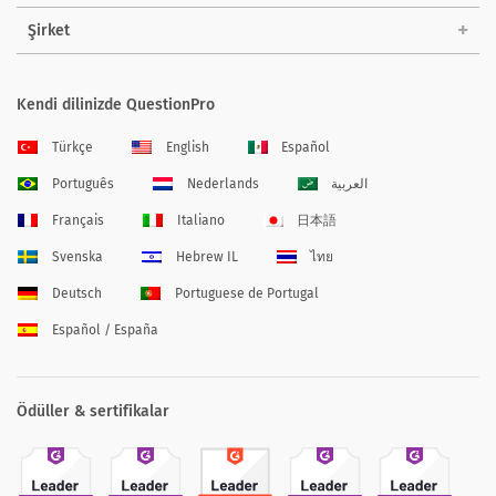
Şirket
Kendi dilinizde QuestionPro
Türkçe
English
Español
Português
Nederlands
العربية
Français
Italiano
日本語
Svenska
Hebrew IL
ไทย
Deutsch
Portuguese de Portugal
Español / España
Ödüller & sertifikalar