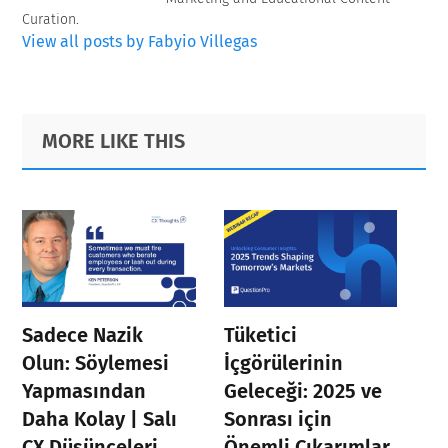
Curation.
View all posts by Fabyio Villegas
Primary
Footer
MORE LIKE THIS
Sidebar
Sadece Nazik
Tüketici
Olun: Söylemesi
İçgörülerinin
Yapmasından
Geleceği: 2025 ve
Daha Kolay | Salı
Sonrası için
CX Düşünceleri
Önemli Çıkarımlar