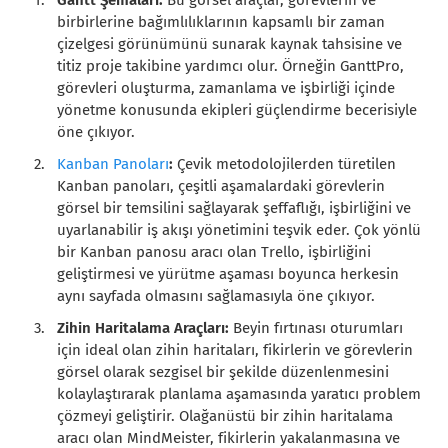
birbirlerine bağımlılıklarının kapsamlı bir zaman
çizelgesi görünümünü sunarak kaynak tahsisine ve
titiz proje takibine yardımcı olur. Örneğin GanttPro,
görevleri oluşturma, zamanlama ve işbirliği içinde
yönetme konusunda ekipleri güçlendirme becerisiyle
öne çıkıyor.
Kanban Panoları
:
Çevik metodolojilerden türetilen
Kanban panoları, çeşitli aşamalardaki görevlerin
görsel bir temsilini sağlayarak şeffaflığı, işbirliğini ve
uyarlanabilir iş akışı yönetimini teşvik eder. Çok yönlü
bir Kanban panosu aracı olan Trello, işbirliğini
geliştirmesi ve yürütme aşaması boyunca herkesin
aynı sayfada olmasını sağlamasıyla öne çıkıyor.
Zihin Haritalama Araçları:
Beyin fırtınası oturumları
için ideal olan zihin haritaları, fikirlerin ve görevlerin
görsel olarak sezgisel bir şekilde düzenlenmesini
kolaylaştırarak planlama aşamasında yaratıcı problem
çözmeyi geliştirir. Olağanüstü bir zihin haritalama
aracı olan MindMeister, fikirlerin yakalanmasına ve