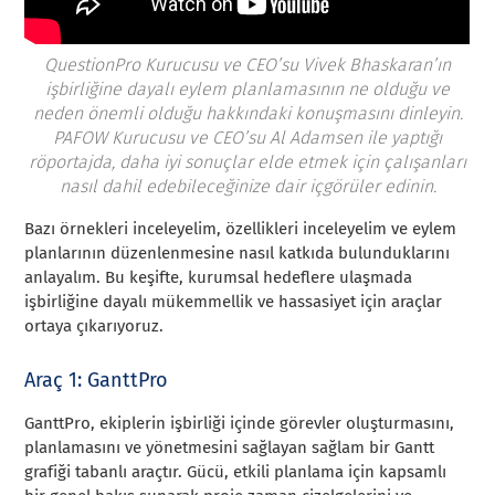
QuestionPro Kurucusu ve CEO’su Vivek Bhaskaran’ın
işbirliğine dayalı eylem planlamasının ne olduğu ve
neden önemli olduğu hakkındaki konuşmasını dinleyin.
PAFOW Kurucusu ve CEO’su Al Adamsen ile yaptığı
röportajda, daha iyi sonuçlar elde etmek için çalışanları
nasıl dahil edebileceğinize dair içgörüler edinin.
Bazı örnekleri inceleyelim, özellikleri inceleyelim ve eylem
planlarının düzenlenmesine nasıl katkıda bulunduklarını
anlayalım. Bu keşifte, kurumsal hedeflere ulaşmada
işbirliğine dayalı mükemmellik ve hassasiyet için araçlar
ortaya çıkarıyoruz.
Araç 1: GanttPro
GanttPro, ekiplerin işbirliği içinde görevler oluşturmasını,
planlamasını ve yönetmesini sağlayan sağlam bir Gantt
grafiği tabanlı araçtır. Gücü, etkili planlama için kapsamlı