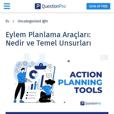
SIGN UP FREE
Skip
Skip
Skip
to
to
to
Ev
Uncategorized @tr
main
primary
footer
content
sidebar
Eylem Planlama Araçları:
Nedir ve Temel Unsurları