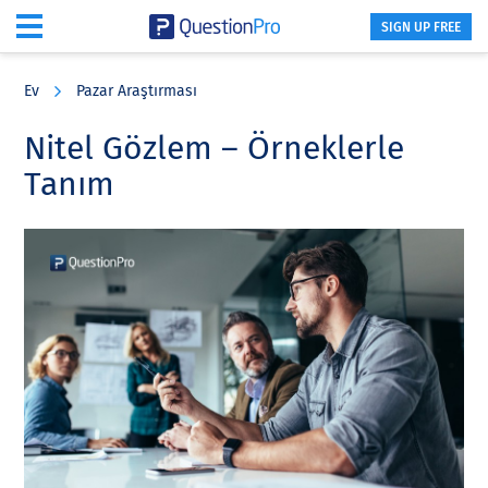
SIGN UP FREE
Skip
Skip
Skip
to
to
to
Ev
Pazar Araştırması
main
primary
footer
content
sidebar
Nitel Gözlem – Örneklerle
Tanım