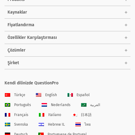
Kaynaklar
Fiyatlandırma
Özellikler Karşılaştırması
Çözümler
Şirket
Kendi dilinizde QuestionPro
Türkçe
English
Español
Português
Nederlands
العربية
Français
Italiano
日本語
Svenska
Hebrew IL
ไทย
Deutsch
Portuguese de Portugal