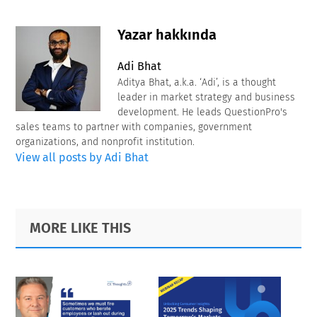
Yazar hakkında
Adi Bhat
Aditya Bhat, a.k.a. ‘Adi’, is a thought
leader in market strategy and business
development. He leads QuestionPro's
sales teams to partner with companies, government
organizations, and nonprofit institution.
View all posts by Adi Bhat
Primary
Footer
MORE LIKE THIS
Sidebar