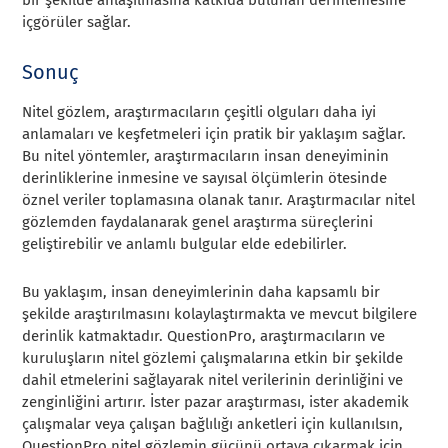
bir şekilde anlaşılmasına katkıda bulunan derinlemesine
içgörüler sağlar.
Sonuç
Nitel gözlem, araştırmacıların çeşitli olguları daha iyi
anlamaları ve keşfetmeleri için pratik bir yaklaşım sağlar.
Bu nitel yöntemler, araştırmacıların insan deneyiminin
derinliklerine inmesine ve sayısal ölçümlerin ötesinde
öznel veriler toplamasına olanak tanır. Araştırmacılar nitel
gözlemden faydalanarak genel araştırma süreçlerini
geliştirebilir ve anlamlı bulgular elde edebilirler.
Bu yaklaşım, insan deneyimlerinin daha kapsamlı bir
şekilde araştırılmasını kolaylaştırmakta ve mevcut bilgilere
derinlik katmaktadır. QuestionPro, araştırmacıların ve
kuruluşların nitel gözlemi çalışmalarına etkin bir şekilde
dahil etmelerini sağlayarak nitel verilerinin derinliğini ve
zenginliğini artırır. İster pazar araştırması, ister akademik
çalışmalar veya çalışan bağlılığı anketleri için kullanılsın,
QuestionPro nitel gözlemin gücünü ortaya çıkarmak için